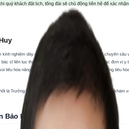
khi quý khách đặt lịch, tổng đài sẽ chủ động liên hệ để xác nhậ
 Huy
nh nghiệm dày dặn trong lĩnh vực Nội khoa, đặc biệt chuyên sâu về N
 bác sĩ liên tục tham gia các khóa đào tạo nâng cao tại các đơn vị y
i tiêu hóa nâng cao, chẩn đoán và điều trị ung thư sớm ống tiêu hóa,
 là Trưởng Khoa Khám Bệnh Đa Khoa, đồng thời trực tiếp khám và điề
n Bảo Huy 