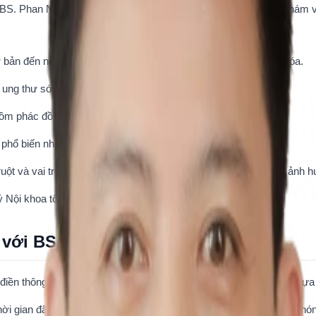
BS. Phan Nguyễn Bảo Huy chuyên tiếp cận chẩn đoán, thăm khám và đi
cơ bản đến nâng cao để chẩn đoán, điều trị các bệnh lý ống tiêu hóa.
ý ung thư sớm ống tiêu hóa.
ồm phác đồ chẩn đoán và điều trị viêm gan vi-rút C mạn tính.
a phổ biến như bệnh đái tháo đường.
ruột và vai trò của Probiotics trong các rối loạn lo âu, trầm cảm ảnh 
lý Nội khoa tổng quát tại Khoa Khám Bệnh.
m với BS. Phan Nguyễn Bảo Huy
ền thông tin đặt lịch trên hệ thống để lấy số ưu tiên và chủ động lựa
thời gian đã đăng ký để hoàn tất thủ tục xác nhận thông tin nhanh chó