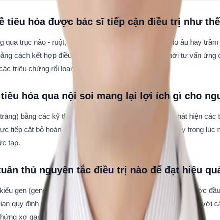
đề tiêu hóa được bác sĩ tiếp cận điều trị như th
g qua trục não - ruột, do đó các tình trạng căng thẳng, lo âu hay trầm
ện bằng cách kết hợp điều trị triệu chứng tiêu hóa, đồng thời tư vấn ứ
các triệu chứng rối loạn lo âu đi kèm.
tiêu hóa qua nội soi mang lại lợi ích gì cho n
ng) bằng các kỹ thuật nội soi cập nhật tiên tiến giúp phát hiện các t
trực tiếp cắt bỏ hoàn toàn tổn thương tiền ung thư này ngay trong lúc
ức tạp.
uân thủ nguyên tắc điều trị nào để đạt hiệu qu
kiểu gen (genotype) và đánh giá mức độ tổn thương gan là bước đầu ti
i gian quy định và không tự ý ngưng thuốc. Bên cạnh đó, kết hợp với 
 chứng xơ gan và ung thư gan.