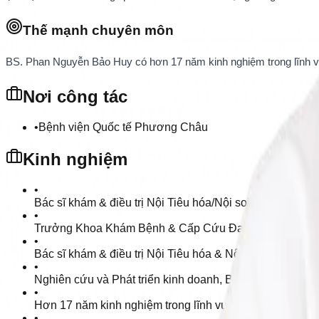
Thế mạnh chuyên môn
BS. Phan Nguyễn Bảo Huy có hơn 17 năm kinh nghiệm trong lĩnh vực 
Nơi công tác
•
Bệnh viện Quốc tế Phương Châu
Kinh nghiệm
•
Bác sĩ khám & điều trị Nội Tiêu hóa/Nội soi tiêu hóa,
•
Trưởng Khoa Khám Bệnh & Cấp Cứu Đa Khoa, Bệnh Việ
•
Bác sĩ khám & điều trị Nội Tiêu hóa & Nội soi tiêu hóa
•
Nghiên cứu và Phát triển kinh doanh, Bệnh Viện Pháp Vi
•
Hơn 17 năm kinh nghiệm trong lĩnh vực Nội Khoa
•