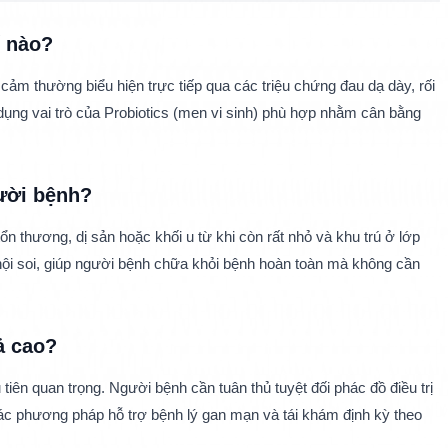
ế nào?
 cảm thường biểu hiện trực tiếp qua các triệu chứng đau dạ dày, rối 
ng dụng vai trò của Probiotics (men vi sinh) phù hợp nhằm cân bằng 
gười bệnh?
ổn thương, dị sản hoặc khối u từ khi còn rất nhỏ và khu trú ở lớp 
 nội soi, giúp người bệnh chữa khỏi bệnh hoàn toàn mà không cần 
ả cao?
ên quan trọng. Người bệnh cần tuân thủ tuyệt đối phác đồ điều trị 
các phương pháp hỗ trợ bệnh lý gan mạn và tái khám định kỳ theo 