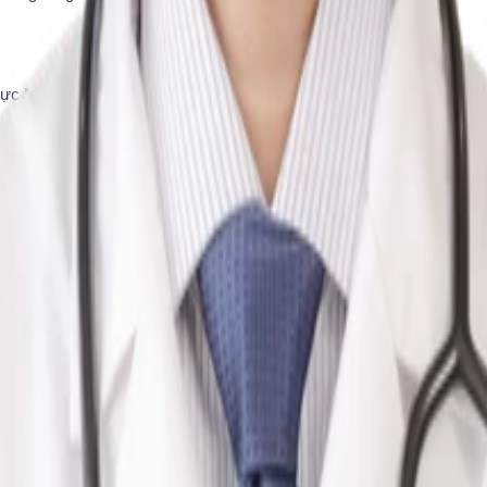
Nội khoa, chuyên sâu về nội soi tiêu hóa, chẩn đoán sớm ung thư ốn
 BVQT Phương Châu, từ 2013
n Đa Khoa Số 10, 2011 - 2013
, BVĐK Tây Đô Cần Thơ, 2008 - 2011
ệt, 2007 - 2008