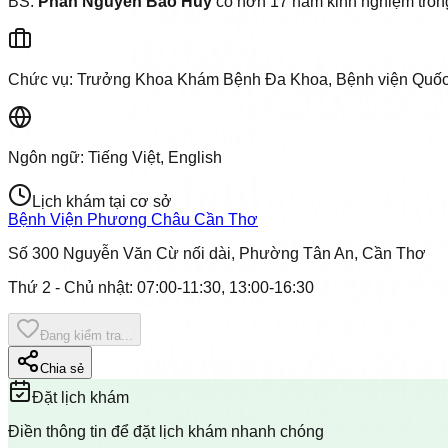
BS.
Phan Nguyễn Bảo Huy
có hơn 17 năm kinh nghiệm trong 
Chức vụ:
Trưởng Khoa Khám Bệnh Đa Khoa, Bệnh viện Quố
Ngôn ngữ:
Tiếng Việt, English
Lịch khám tại cơ sở
Bệnh Viện Phương Châu Cần Thơ
Số 300 Nguyễn Văn Cừ nối dài, Phường Tân An, Cần Thơ
Thứ 2 - Chủ nhật
:
07:00-11:30, 13:00-16:30
Đang kiểm tra...
Chia sẻ
Đặt lịch khám
Điền thông tin để đặt lịch khám nhanh chóng