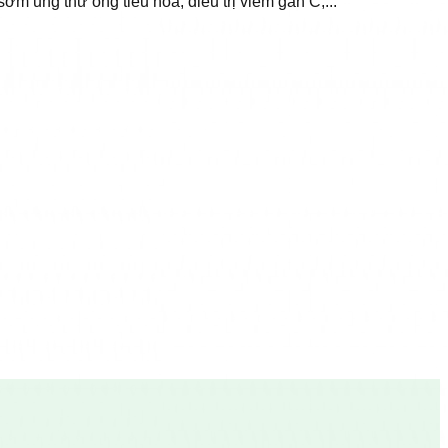
m ung thư ống tiêu hóa, điều trị viêm gan C,...