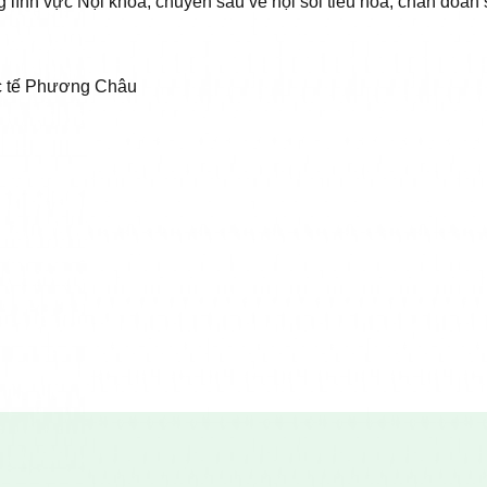
lĩnh vực Nội khoa, chuyên sâu về nội soi tiêu hóa, chẩn đoán sớ
c tế Phương Châu