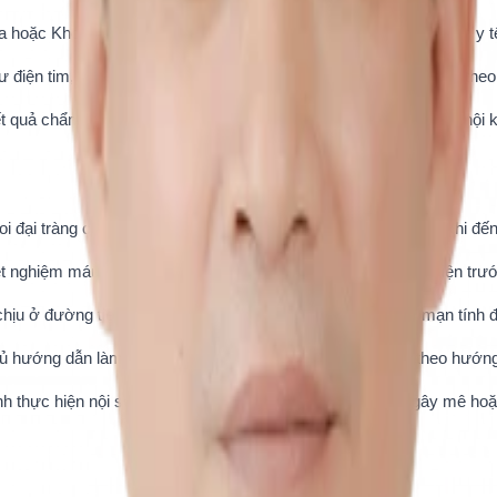
a hoặc Khoa Khám Bệnh Đa Khoa theo hướng dẫn của nhân viên y tế
ện tim, nội soi dạ dày, nội soi đại tràng hoặc xét nghiệm máu theo y
uả chẩn đoán, nhận đơn thuốc chi tiết, tư vấn phác đồ điều trị nội kh
 đại tràng cần nhịn ăn tuyệt đối ít nhất từ 6 đến 8 tiếng trước khi đ
t nghiệm máu, đơn thuốc cũ hoặc kết quả nội soi từng thực hiện trư
 chịu ở đường tiêu hóa, tiền sử dị ứng thuốc và các bệnh lý mạn tính 
thủ hướng dẫn làm sạch đại tràng bằng thuốc chuyên dụng theo hướng 
h thực hiện nội soi can thiệp nâng cao có sử dụng thuốc gây mê hoặ