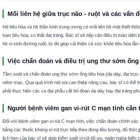
Mối liên hệ giữa trục não - ruột và các vấn 
Hệ tiêu hóa và hệ thần kinh trung ương có mối liên hệ mật thiết thôn
loạn tiêu hóa, co thắt đại tràng. Bác sĩ sẽ tiếp cận điều trị toàn di
hệ vi sinh đường ruột, từ đó giúp cải thiện cả sức khỏe tiêu hóa lẫn 
Việc chẩn đoán và điều trị ung thư sớm ống 
Tầm soát và chẩn đoán ung thư sớm ống tiêu hóa (dạ dày, đại trực trà
niêm mạc. Qua quá trình nội soi can thiệp nâng cao, bác sĩ có thể 
phải thực hiện các ca đại phẫu cắt bỏ đoạn dạ dày hay đại tràng ph
Người bệnh viêm gan vi-rút C mạn tính cần t
Đối với bệnh viêm gan vi-rút C mạn tính, việc chẩn đoán chính xác 
bằng các thuốc kháng vi-rút trực tiếp theo đúng liều lượng, đủ thờ
lịch hẹn của bác sĩ sẽ giúp kiểm soát vi-rút tối ưu, ngăn ngừa biến