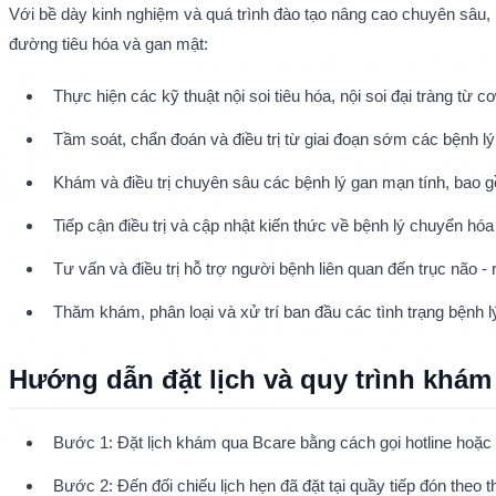
Với bề dày kinh nghiệm và quá trình đào tạo nâng cao chuyên sâu, 
đường tiêu hóa và gan mật:
Thực hiện các kỹ thuật nội soi tiêu hóa, nội soi đại tràng từ 
Tầm soát, chẩn đoán và điều trị từ giai đoạn sớm các bệnh l
Khám và điều trị chuyên sâu các bệnh lý gan mạn tính, bao g
Tiếp cận điều trị và cập nhật kiến thức về bệnh lý chuyển hó
Tư vấn và điều trị hỗ trợ người bệnh liên quan đến trục não - 
Thăm khám, phân loại và xử trí ban đầu các tình trạng bệnh 
Hướng dẫn đặt lịch và quy trình khá
Bước 1: Đặt lịch khám qua Bcare bằng cách gọi hotline hoặc đi
Bước 2: Đến đối chiếu lịch hẹn đã đặt tại quầy tiếp đón theo 