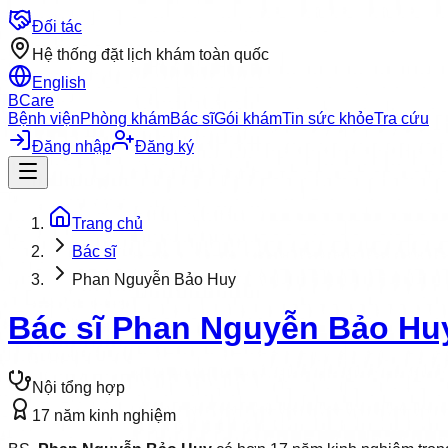
Đối tác
Hệ thống đặt lịch khám toàn quốc
English
BCare
Bệnh viện
Phòng khám
Bác sĩ
Gói khám
Tin sức khỏe
Tra cứu
Đăng nhập
Đăng ký
Trang chủ
Bác sĩ
Phan Nguyễn Bảo Huy
Bác sĩ
Phan Nguyễn Bảo Hu
Nội tổng hợp
17
năm kinh nghiệm