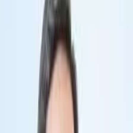
Đang kiểm tra...
Chia sẻ
Đặt lịch khám
Điền thông tin để đặt lịch khám nhanh chóng
Thông tin bệnh nhân
Nam
Nữ
Tỉnh thành *
Phường xã *