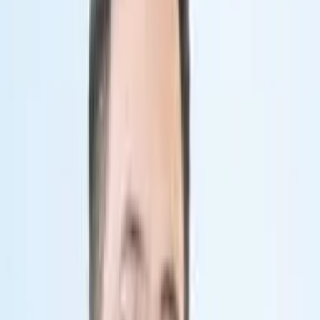
Thời gian khám
Ngày khác
Chọn giờ khám
Vui lòng chọn ngày khám trước
Đặt lịch khám ngay
Lưu ý: Thời gian khám hiển thị chỉ mang tính tham khảo. Sau
khi quý khách đặt lịch, tổng đài sẽ chủ động liên hệ để xác
nhận khung giờ khám chính xác.
Giới thiệu
Đánh giá
Giới thiệu
Đánh giá
Giới thiệu Bác sĩ CKII Trần Văn
Thuyên
BS CKII Trần Văn Thuyên
 là chuyên gia trong lĩnh vực Chấn 
thương chỉnh hình và Ngoại Cơ xương khớp với nhiều năm kinh 