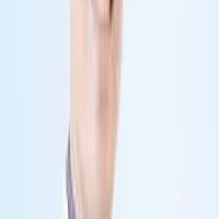
Nội soi khớp gối
Nội soi khớp vai
Phẫu thuật kết hợp xương
Điều trị tổn thương bàn tay
Phẫu thuật chỉnh hình cổ bàn chân
Điều trị phục hồi vận động sau chấn thương
Bác sĩ luôn ưu tiên các phương pháp điều trị hiện đại, ít xâm lấn 
nhằm giảm đau, rút ngắn thời gian hồi phục và cải thiện khả năng 
vận động cho người bệnh.
Đối tượng nên khám
Người bệnh nên thăm khám khi có các dấu hiệu: