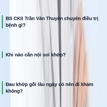
Câu hỏi thường gặp
BS CKII Trần Văn Thuyên chuyên điều trị 
bệnh gì?
Bác sĩ chuyên điều trị chấn thương chỉnh hình, đau khớp, thoái 
hóa khớp, tổn thương dây chằng và các bệnh lý cơ xương khớp.
Khi nào cần nội soi khớp?
Nội soi khớp thường được chỉ định khi có tổn thương dây chằng, 
sụn chêm hoặc đau khớp kéo dài không đáp ứng điều trị nội khoa.
Đau khớp gối lâu ngày có nên đi khám 
không?
Có. Đau khớp kéo dài có thể liên quan đến thoái hóa hoặc tổn 