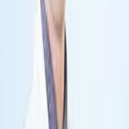
Đau nhức xương khớp kéo dài
Hạn chế vận động khớp
Chấn thương sau tai nạn hoặc chơi thể thao
Sưng đau khớp gối, khớp vai
Đau cổ chân, bàn chân khi đi lại
Gãy xương hoặc nghi ngờ tổn thương dây chằng
Người cao tuổi bị thoái hóa khớp
Hướng dẫn đăng ký khám
Quy trình đăng ký khám 
BS CKII Trần Văn Thuyên
 như sau:
Bước 1: Gọi Hotline: 0941298865 Hoặc Điền đầy đủ thông 