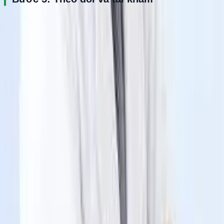
Người bệnh được hướng dẫn phục hồi chức năng và lịch tái 
khám cụ thể.
Lưu ý khi đi khám
Mang theo phim chụp và hồ sơ khám trước đó nếu có
Mặc quần áo rộng, thuận tiện vận động
Không tự ý dùng thuốc giảm đau kéo dài trước khi khám
Với chấn thương cấp tính nên hạn chế vận động mạnh 
trước khi tới bệnh viện
Người bệnh từng phẫu thuật xương khớp nên chuẩn bị đầy 
đủ hồ sơ liên quan