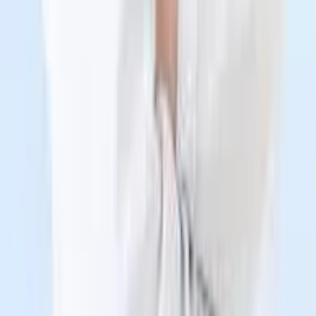
•
Năm 2007: Tốt nghiệp Đại học Y khoa Thái Bình
•
Năm 2012: Tốt nghiệp Bác sĩ Chuyên khoa I chuyên
ngành Chấn thương chỉnh hình
•
Năm 2023: Tốt nghiệp Bác sĩ Chuyên khoa II chuyên
ngành Chấn thương chỉnh hình
•
Chứng chỉ Phẫu thuật nội soi khớp gối
•
Chứng chỉ Phẫu thuật Bàn tay – Nội soi khớp
•
Đào tạo nội soi khớp gối, khớp vai
•
Đào tạo xử trí gãy khung chậu – đầu trên xương đùi
•
Đào tạo phẫu thuật cổ bàn chân
Địa điểm Bệnh viện Hoàn Mỹ Vinh