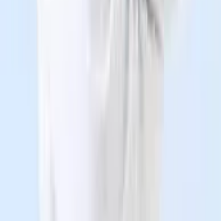
Đặt lịch khám
B
Bcare - Đặt khám nhanh
Đặt lịch khám online
Đối tác được ủy quyền phân phối và hỗ trợ dịch vụ đặt lịch
khám, chăm sóc sức khỏe cho người dân trên toàn quốc.
Website được vận hành bởi Công ty Cổ phần Đầu tư Bcare
và không phải là trang chính thức của các cơ sở y tế. Giấy
chứng nhận đăng ký kinh doanh số 0109564614 do Sở Kế
hoạch và Đầu tư TP Hà Nội cấp ngày 23/03/2021
0941.298.865
-
024.7301.0688
info@bcare.vn
Số 6, ngách 3/149 phố Cự Lộc, Phường Thanh Xuân,
Thành phố Hà Nội, Việt Nam