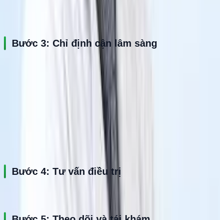
Bác sĩ kiểm tra vận động, mức độ tổn thương và khai thác triệu 
chứng.
Bước 3: Chỉ định cận lâm sàng
Thực hiện:
X-quang
MRI
CT Scanner
Siêu âm khớp nếu cần
Bước 4: Tư vấn điều trị
Bác sĩ đưa ra phác đồ điều trị phù hợp theo mức độ tổn thương.
Bước 5: Theo dõi và tái khám