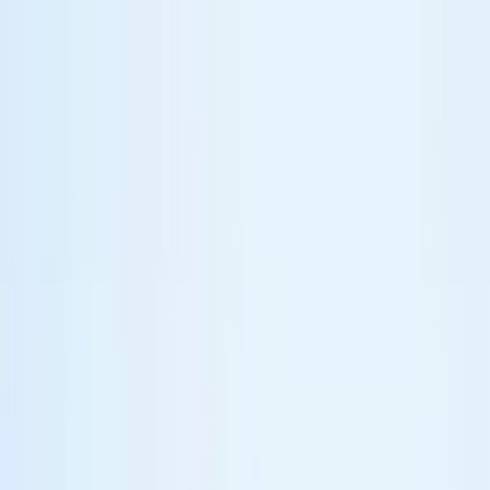
Đối tác
Hệ thống đặt lịch khám toàn quốc
English
BCare
Bệnh viện
Phòng khám
Bác sĩ
Gói khám
Tin sức khỏe
Tra cứu
Đăng nhập
Đăng ký
Trang chủ
Bác sĩ
Trần Văn Thuyên
Bác sĩ CKII
Trần Văn
Thuyên
Cơ Xương Khớp, Chấn thương chỉnh hình - Cột sống