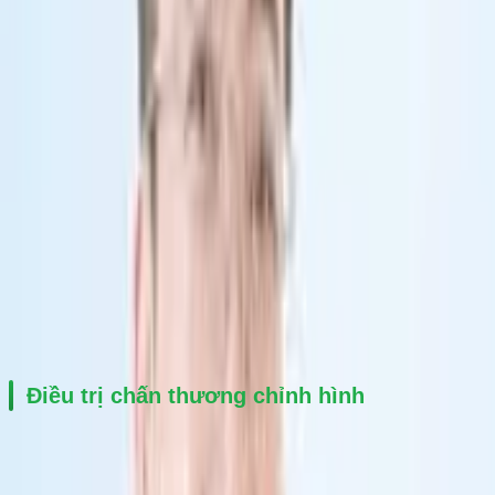
nghiệm thực tiễn tại các bệnh viện lớn. Bác sĩ được đánh giá cao 
nhờ kỹ năng phẫu thuật chắc tay, tư duy điều trị hiện đại và sự tận 
tâm trong chăm sóc người bệnh.
Trong suốt quá trình công tác, bác sĩ luôn cập nhật các kỹ thuật 
tiên tiến nhằm tối ưu hiệu quả điều trị, hạn chế xâm lấn và hỗ trợ 
phục hồi vận động nhanh cho người bệnh.
Khám và điều trị
BS CKII Trần Văn Thuyên chuyên khám và điều trị các bệnh lý cơ 
xương khớp và chấn thương chỉnh hình như:
Điều trị chấn thương chỉnh hình
Gãy xương tay, chân
Gãy cổ xương đùi