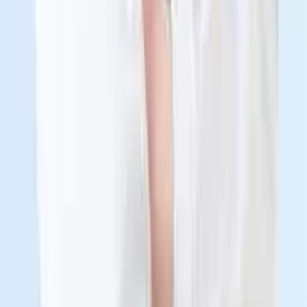
xương phức tạp và phục hồi chức năng vận động hiệu quả.
Nơi công tác
•
Bệnh viện Hoàn Mỹ Vinh
Kinh nghiệm
•
2007 – 2008: Công tác tại Bệnh viện Nhi đồng Đồng
Nai
•
2012 – 2016: Công tác tại Bệnh viện Chấn thương
Chỉnh hình Nghệ An
•
2016 – nay: Công tác tại Bệnh viện Hoàn Mỹ Vinh
•
Với hơn 18 năm kinh nghiệm, bác sĩ đã trực tiếp tham
gia điều trị và phẫu thuật cho nhiều trường hợp chấn
thương phức tạp, giúp người bệnh phục hồi vận động
và sinh hoạt bình thường.
Quá trình đào tạo