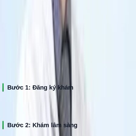
tin của người khám, bao gồm họ tên, giới tính, ngày sinh, số 
điện thoại, địa chỉ (tỉnh/thành, quận/huyện, phường/xã), và 
mô tả triệu chứng (nếu có).
Bước 2: Nhấn nút "Đặt lịch". Thư ký y khoa sẽ nhanh chóng 
liên hệ với bạn để xác nhận và hoàn tất quy trình đăng ký 
khám.
Quy trình khám
Bước 1: Đăng ký khám
Người bệnh đăng ký trực tiếp tại bệnh viện hoặc đặt lịch qua 
hotline.
Bước 2: Khám lâm sàng