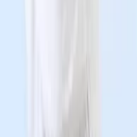
Tầng 3, Số 1 Lô 4E, Trung Yên 10B, Phường Cầu Giấy,
Thành phố Hà Nội
Danh mục
Bệnh viện
Phòng khám
Bác sĩ
Gói khám
Tra cứu
Tra cứu bệnh
Tra cứu thuốc
Phẫu thuật
Xét nghiệm y khoa
Từ điển y khoa
Thảo dược
Tài khoản