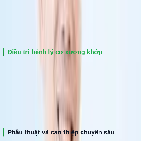
Gãy khung chậu
Chấn thương thể thao
Trật khớp, bong gân
Điều trị bệnh lý cơ xương khớp
Thoái hóa khớp gối
Viêm khớp vai
Đau khớp gối kéo dài
Đứt dây chằng khớp gối
Tổn thương sụn chêm
Phẫu thuật và can thiệp chuyên sâu