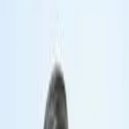
18
năm kinh nghiệm
Bác sĩ CKII
Trần Văn Thuyên
hiện là Trưởng khoa Ngoại
Chấn thương Chỉnh hình tại Bệnh viện Hoàn Mỹ Vinh. Với
chuyên môn sâu trong điều trị các bệnh lý cơ xương khớp và
chấn thương vận động, bác sĩ đã giúp nhiều người bệnh
phục hồi khả năng vận động và cải thiện chất lượng cuộc
sống.
Chức vụ:
Trưởng khoa Ngoại Chấn Thương Chỉnh Hình,
Bệnh viện Hoàn Mỹ Vinh.
Ngôn ngữ:
Tiếng Việt, English
Lịch khám tại cơ sở
Bệnh viện Hoàn Mỹ Vinh
Số 99 Phạm Đình Toái, Phường Vinh Phú, Nghệ An
Thứ 2 - Thứ 7
:
07:00-12:00, 13:30-16:30