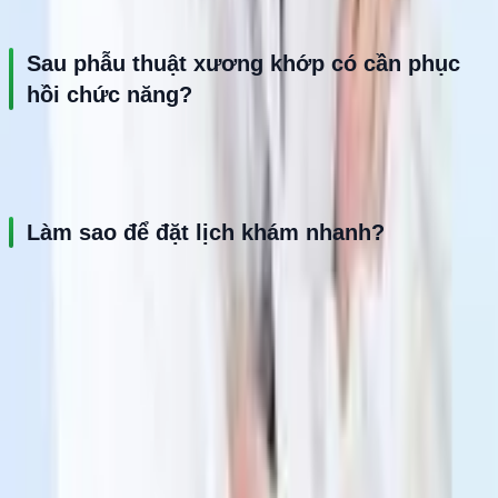
thương khớp cần được chẩn đoán sớm.
Sau phẫu thuật xương khớp có cần phục 
hồi chức năng?
Có. Phục hồi chức năng giúp người bệnh cải thiện vận động và 
giảm nguy cơ cứng khớp sau điều trị.
Làm sao để đặt lịch khám nhanh?
Người bệnh có thể gọi hotline 0941 298 865 để được hỗ trợ đặt 
lịch khám nhanh chóng.
Thế mạnh chuyên môn
BS CKII Trần Văn Thuyên có hơn 18 năm kinh nghiệm trong lĩnh
vực Ngoại Cơ xương khớp và Chấn thương chỉnh hình, nổi bật
với thế mạnh phẫu thuật nội soi khớp gối, khớp vai, điều trị gãy