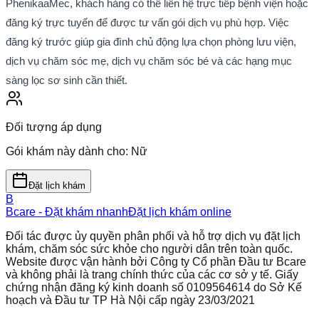
PhenikaaMec, khách hàng có thể liên hệ trực tiếp bệnh viện hoặc 
đăng ký trực tuyến để được tư vấn gói dịch vụ phù hợp. Việc 
đăng ký trước giúp gia đình chủ động lựa chọn phòng lưu viện, 
dịch vụ chăm sóc mẹ, dịch vụ chăm sóc bé và các hạng mục 
sàng lọc sơ sinh cần thiết.
Đối tượng áp dụng
Gói khám này dành cho:
Nữ
Đặt lịch khám
B
Bcare - Đặt khám nhanh
Đặt lịch khám online
Đối tác được ủy quyền phân phối và hỗ trợ dịch vụ đặt lịch
khám, chăm sóc sức khỏe cho người dân trên toàn quốc.
Website được vận hành bởi Công ty Cổ phần Đầu tư Bcare
và không phải là trang chính thức của các cơ sở y tế. Giấy
chứng nhận đăng ký kinh doanh số 0109564614 do Sở Kế
hoạch và Đầu tư TP Hà Nội cấp ngày 23/03/2021