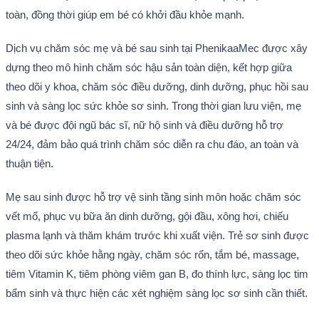
toàn, đồng thời giúp em bé có khởi đầu khỏe mạnh.
Dịch vụ chăm sóc mẹ và bé sau sinh tại PhenikaaMec được xây 
dựng theo mô hình chăm sóc hậu sản toàn diện, kết hợp giữa 
theo dõi y khoa, chăm sóc điều dưỡng, dinh dưỡng, phục hồi sau 
sinh và sàng lọc sức khỏe sơ sinh. Trong thời gian lưu viện, mẹ 
và bé được đội ngũ bác sĩ, nữ hộ sinh và điều dưỡng hỗ trợ 
24/24, đảm bảo quá trình chăm sóc diễn ra chu đáo, an toàn và 
thuận tiện.
Mẹ sau sinh được hỗ trợ vệ sinh tầng sinh môn hoặc chăm sóc 
vết mổ, phục vụ bữa ăn dinh dưỡng, gội đầu, xông hơi, chiếu 
plasma lạnh và thăm khám trước khi xuất viện. Trẻ sơ sinh được 
theo dõi sức khỏe hằng ngày, chăm sóc rốn, tắm bé, massage, 
tiêm Vitamin K, tiêm phòng viêm gan B, đo thính lực, sàng lọc tim 
bẩm sinh và thực hiện các xét nghiệm sàng lọc sơ sinh cần thiết.