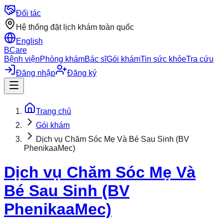
Đối tác
Hệ thống đặt lịch khám toàn quốc
English
BCare
Bệnh viện
Phòng khám
Bác sĩ
Gói khám
Tin sức khỏe
Tra cứu
Đăng nhập
Đăng ký
Trang chủ
Gói khám
Dịch vụ Chăm Sóc Mẹ Và Bé Sau Sinh (BV
PhenikaaMec)
Dịch vụ Chăm Sóc Mẹ Và
Bé Sau Sinh (BV
PhenikaaMec)