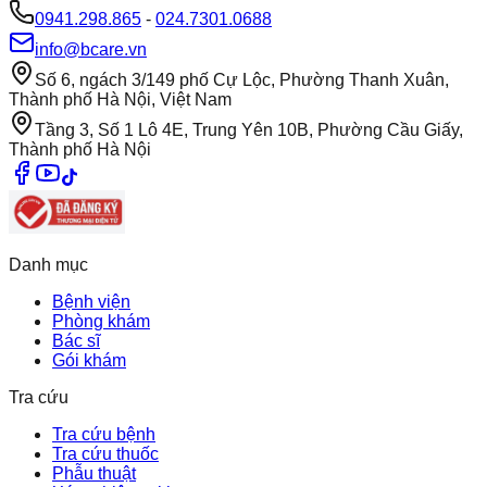
0941.298.865
-
024.7301.0688
info@bcare.vn
Số 6, ngách 3/149 phố Cự Lộc, Phường Thanh Xuân,
Thành phố Hà Nội, Việt Nam
Tầng 3, Số 1 Lô 4E, Trung Yên 10B, Phường Cầu Giấy,
Thành phố Hà Nội
Danh mục
Bệnh viện
Phòng khám
Bác sĩ
Gói khám
Tra cứu
Tra cứu bệnh
Tra cứu thuốc
Phẫu thuật