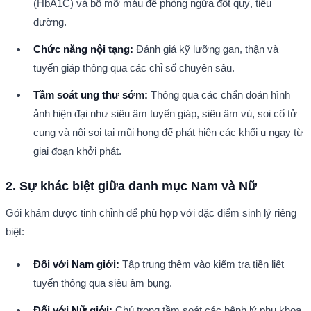
(HbA1C) và bộ mỡ máu để phòng ngừa đột quỵ, tiểu 
đường.
Chức năng nội tạng:
 Đánh giá kỹ lưỡng gan, thận và 
tuyến giáp thông qua các chỉ số chuyên sâu.
Tầm soát ung thư sớm:
 Thông qua các chẩn đoán hình 
ảnh hiện đại như siêu âm tuyến giáp, siêu âm vú, soi cổ tử 
cung và nội soi tai mũi họng để phát hiện các khối u ngay từ 
giai đoạn khởi phát.
2. Sự khác biệt giữa danh mục Nam và Nữ
Gói khám được tinh chỉnh để phù hợp với đặc điểm sinh lý riêng 
biệt:
Đối với Nam giới:
 Tập trung thêm vào kiểm tra tiền liệt 
tuyến thông qua siêu âm bụng.
Đối với Nữ giới:
 Chú trọng tầm soát các bệnh lý phụ khoa, 