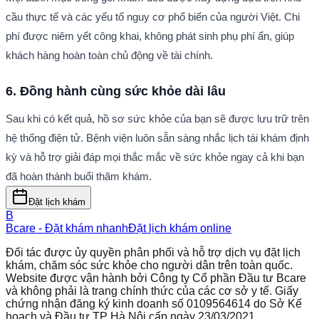
cầu thực tế và các yếu tố nguy cơ phổ biến của người Việt. Chi 
phí được niêm yết công khai, không phát sinh phụ phí ẩn, giúp 
khách hàng hoàn toàn chủ động về tài chính.
6. Đồng hành cùng sức khỏe dài lâu
Sau khi có kết quả, hồ sơ sức khỏe của bạn sẽ được lưu trữ trên 
hệ thống điện tử. Bệnh viện luôn sẵn sàng nhắc lịch tái khám định 
kỳ và hỗ trợ giải đáp mọi thắc mắc về sức khỏe ngay cả khi bạn 
đã hoàn thành buổi thăm khám.
Đặt lịch khám
B
Bcare - Đặt khám nhanh
Đặt lịch khám online
Đối tác được ủy quyền phân phối và hỗ trợ dịch vụ đặt lịch
khám, chăm sóc sức khỏe cho người dân trên toàn quốc.
Website được vận hành bởi Công ty Cổ phần Đầu tư Bcare
và không phải là trang chính thức của các cơ sở y tế. Giấy
chứng nhận đăng ký kinh doanh số 0109564614 do Sở Kế
hoạch và Đầu tư TP Hà Nội cấp ngày 23/03/2021