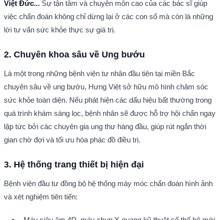
Việt Đức...
 Sự tận tâm và chuyên môn cao của các bác sĩ giúp 
việc chẩn đoán không chỉ dừng lại ở các con số mà còn là những 
lời tư vấn sức khỏe thực sự giá trị.
2. Chuyên khoa sâu về Ung bướu
Là một trong những bệnh viện tư nhân đầu tiên tại miền Bắc 
chuyên sâu về ung bướu, Hưng Việt sở hữu mô hình chăm sóc 
sức khỏe toàn diện. Nếu phát hiện các dấu hiệu bất thường trong 
quá trình khám sàng lọc, bệnh nhân sẽ được hỗ trợ hội chẩn ngay 
lập tức bởi các chuyên gia ung thư hàng đầu, giúp rút ngắn thời 
gian chờ đợi và tối ưu hóa phác đồ điều trị.
3. Hệ thống trang thiết bị hiện đại
Bệnh viện đầu tư đồng bộ hệ thống máy móc chẩn đoán hình ảnh 
và xét nghiệm tiên tiến:
Máy siêu âm 4D, máy chụp X-quang kỹ thuật số thế hệ mới 