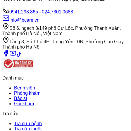
0941.298.865
-
024.7301.0688
info@bcare.vn
Số 6, ngách 3/149 phố Cự Lộc, Phường Thanh Xuân,
Thành phố Hà Nội, Việt Nam
Tầng 3, Số 1 Lô 4E, Trung Yên 10B, Phường Cầu Giấy,
Thành phố Hà Nội
Danh mục
Bệnh viện
Phòng khám
Bác sĩ
Gói khám
Tra cứu
Tra cứu bệnh
Tra cứu thuốc