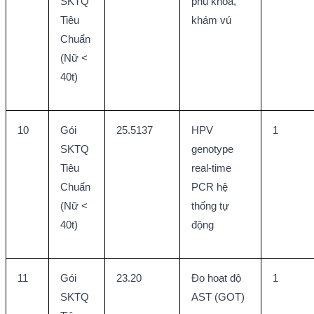
SKTQ 
phụ khoa, 
Tiêu 
khám vú
Chuẩn 
(Nữ < 
40t)
10
Gói 
25.5137
HPV 
1
SKTQ 
genotype 
Tiêu 
real-time 
Chuẩn 
PCR hệ 
(Nữ < 
thống tự 
40t)
động
11
Gói 
23.20
Đo hoạt độ 
1
SKTQ 
AST (GOT)