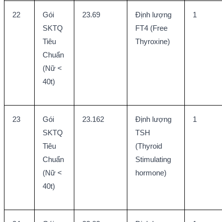
22
Gói 
23.69
Định lượng 
1
SKTQ 
FT4 (Free 
Tiêu 
Thyroxine)
Chuẩn 
(Nữ < 
40t)
23
Gói 
23.162
Định lượng 
1
SKTQ 
TSH 
Tiêu 
(Thyroid 
Chuẩn 
Stimulating 
(Nữ < 
hormone)
40t)