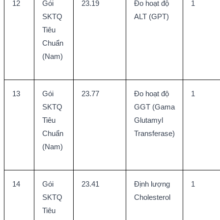
12
Gói 
23.19
Đo hoạt độ 
1
SKTQ 
ALT (GPT)
Tiêu 
Chuẩn 
(Nam)
13
Gói 
23.77
Đo hoạt độ 
1
SKTQ 
GGT (Gama 
Tiêu 
Glutamyl 
Chuẩn 
Transferase)
(Nam)
14
Gói 
23.41
Định lượng 
1
SKTQ 
Cholesterol
Tiêu 