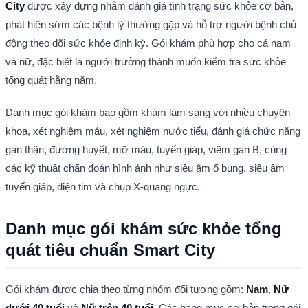
City
 được xây dựng nhằm đánh giá tình trạng sức khỏe cơ bản, 
phát hiện sớm các bệnh lý thường gặp và hỗ trợ người bệnh chủ 
động theo dõi sức khỏe định kỳ. Gói khám phù hợp cho cả nam 
và nữ, đặc biệt là người trưởng thành muốn kiểm tra sức khỏe 
tổng quát hằng năm.
Danh mục gói khám bao gồm khám lâm sàng với nhiều chuyên 
khoa, xét nghiệm máu, xét nghiệm nước tiểu, đánh giá chức năng 
gan thận, đường huyết, mỡ máu, tuyến giáp, viêm gan B, cùng 
các kỹ thuật chẩn đoán hình ảnh như siêu âm ổ bụng, siêu âm 
tuyến giáp, điện tim và chụp X-quang ngực.
Danh mục gói khám sức khỏe tổng 
quát tiêu chuẩn Smart City
Gói khám được chia theo từng nhóm đối tượng gồm: 
Nam
, 
Nữ 
dưới 40 tuổi
 và 
Nữ trên 40 tuổi
. Các hạng mục cơ bản trong gói 