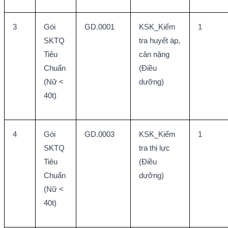
3
Gói 
GD.0001
KSK_Kiểm 
1
SKTQ 
tra huyết áp, 
Tiêu 
cân nặng 
Chuẩn 
(Điều 
(Nữ < 
dưỡng)
40t)
4
Gói 
GD.0003
KSK_Kiểm 
1
SKTQ 
tra thị lực 
Tiêu 
(Điều 
Chuẩn 
dưỡng)
(Nữ < 
40t)