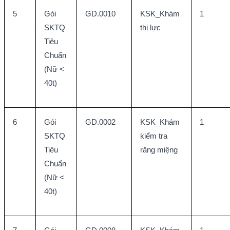
5
Gói 
GD.0010
KSK_Khám 
1
SKTQ 
thị lực
Tiêu 
Chuẩn 
(Nữ < 
40t)
6
Gói 
GD.0002
KSK_Khám 
1
SKTQ 
kiểm tra 
Tiêu 
răng miệng
Chuẩn 
(Nữ < 
40t)