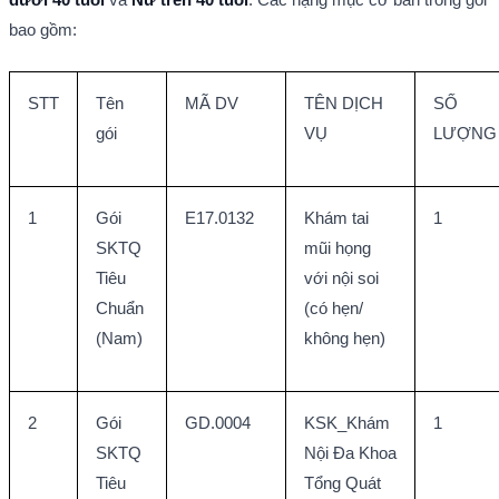
bao gồm:
STT
Tên 
MÃ DV
TÊN DỊCH 
SỐ 
gói
VỤ
LƯỢNG
1
Gói 
E17.0132
Khám tai 
1
SKTQ 
mũi họng 
Tiêu 
với nội soi 
Chuẩn 
(có hẹn/ 
(Nam)
không hẹn)
2
Gói 
GD.0004
KSK_Khám 
1
SKTQ 
Nội Đa Khoa 
Tiêu 
Tổng Quát