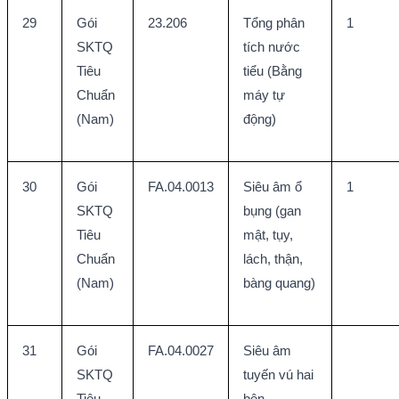
29
Gói 
23.206
Tổng phân 
1
SKTQ 
tích nước 
Tiêu 
tiểu (Bằng 
Chuẩn 
máy tự 
(Nam)
động)
30
Gói 
FA.04.0013
Siêu âm ổ 
1
SKTQ 
bụng (gan 
Tiêu 
mật, tụy, 
Chuẩn 
lách, thận, 
(Nam)
bàng quang)
31
Gói 
FA.04.0027
Siêu âm 
SKTQ 
tuyến vú hai 
Tiêu 
bên