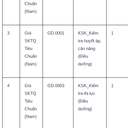
Chuẩn 
(Nam)
3
Gói 
GD.0001
KSK_Kiểm 
1
SKTQ 
tra huyết áp, 
Tiêu 
cân nặng 
Chuẩn 
(Điều 
(Nam)
dưỡng)
4
Gói 
GD.0003
KSK_Kiểm 
1
SKTQ 
tra thị lực 
Tiêu 
(Điều 
Chuẩn 
dưỡng)
(Nam)