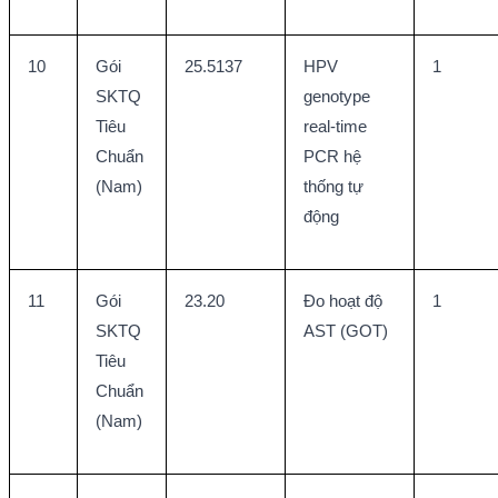
10
Gói 
25.5137
HPV 
1
SKTQ 
genotype 
Tiêu 
real-time 
Chuẩn 
PCR hệ 
(Nam)
thống tự 
động
11
Gói 
23.20
Đo hoạt độ 
1
SKTQ 
AST (GOT)
Tiêu 
Chuẩn 
(Nam)