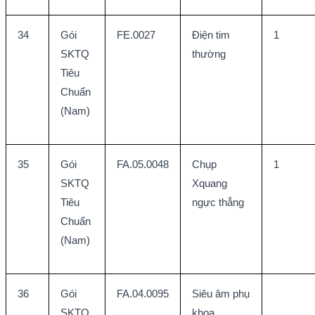
34
Gói 
FE.0027
Điện tim 
1
SKTQ 
thường
Tiêu 
Chuẩn 
(Nam)
35
Gói 
FA.05.0048
Chụp 
1
SKTQ 
Xquang 
Tiêu 
ngực thẳng
Chuẩn 
(Nam)
36
Gói 
FA.04.0095
Siêu âm phụ 
SKTQ 
khoa 