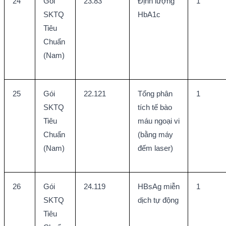
24
Gói 
23.83
Định lượng 
1
SKTQ 
HbA1c
Tiêu 
Chuẩn 
(Nam)
25
Gói 
22.121
Tổng phân 
1
SKTQ 
tích tế bào 
Tiêu 
máu ngoại vi 
Chuẩn 
(bằng máy 
(Nam)
đếm laser)
26
Gói 
24.119
HBsAg miễn 
1
SKTQ 
dịch tự động
Tiêu 