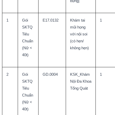
bụng]
1
Gói 
E17.0132
Khám tai 
1
SKTQ 
mũi họng 
Tiêu 
với nội soi 
Chuẩn 
(có hẹn/ 
(Nữ < 
không hẹn)
40t)
2
Gói 
GD.0004
KSK_Khám 
1
SKTQ 
Nội Đa Khoa 
Tiêu 
Tổng Quát
Chuẩn 
(Nữ < 
40t)