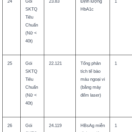
24
Gói 
23.83
Định lượng 
1
SKTQ 
HbA1c
Tiêu 
Chuẩn 
(Nữ < 
40t)
25
Gói 
22.121
Tổng phân 
1
SKTQ 
tích tế bào 
Tiêu 
máu ngoại vi 
Chuẩn 
(bằng máy 
(Nữ < 
đếm laser)
40t)
26
Gói 
24.119
HBsAg miễn 
1