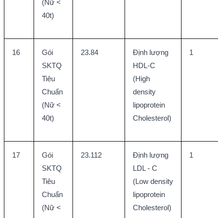
(Nữ < 
40t)
16
Gói 
23.84
Định lượng 
1
SKTQ 
HDL-C 
Tiêu 
(High 
Chuẩn 
density 
(Nữ < 
lipoprotein 
40t)
Cholesterol)
17
Gói 
23.112
Định lượng 
1
SKTQ 
LDL - C 
Tiêu 
(Low density 
Chuẩn 
lipoprotein 
(Nữ < 
Cholesterol)