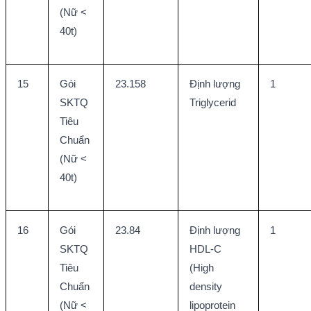
(Nữ < 
40t)
15
Gói 
23.158
Định lượng 
1
SKTQ 
Triglycerid
Tiêu 
Chuẩn 
(Nữ < 
40t)
16
Gói 
23.84
Định lượng 
1
SKTQ 
HDL-C 
Tiêu 
(High 
Chuẩn 
density 
(Nữ < 
lipoprotein 