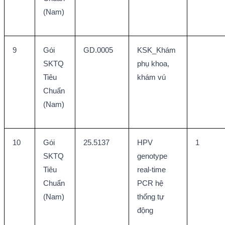
(Nam)
9
Gói 
GD.0005
KSK_Khám 
SKTQ 
phụ khoa, 
Tiêu 
khám vú
Chuẩn 
(Nam)
10
Gói 
25.5137
HPV 
1
SKTQ 
genotype 
Tiêu 
real-time 
Chuẩn 
PCR hệ 
(Nam)
thống tự 
động