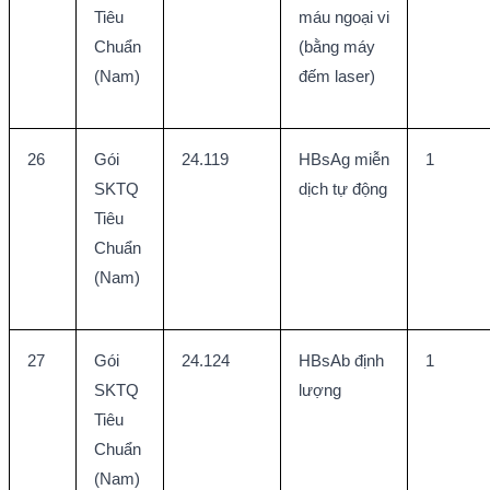
Tiêu 
máu ngoại vi 
Chuẩn 
(bằng máy 
(Nam)
đếm laser)
26
Gói 
24.119
HBsAg miễn 
1
SKTQ 
dịch tự động
Tiêu 
Chuẩn 
(Nam)
27
Gói 
24.124
HBsAb định 
1
SKTQ 
lượng
Tiêu 
Chuẩn 
(Nam)