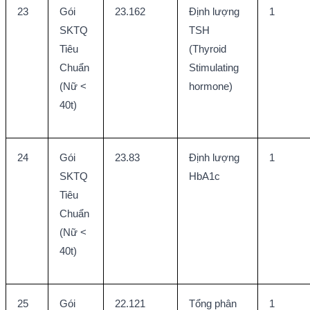
23
Gói 
23.162
Định lượng 
1
SKTQ 
TSH 
Tiêu 
(Thyroid 
Chuẩn 
Stimulating 
(Nữ < 
hormone)
40t)
24
Gói 
23.83
Định lượng 
1
SKTQ 
HbA1c
Tiêu 
Chuẩn 
(Nữ < 
40t)
25
Gói 
22.121
Tổng phân 
1