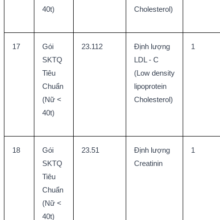
40t)
Cholesterol)
17
Gói 
23.112
Định lượng 
1
SKTQ 
LDL - C 
Tiêu 
(Low density 
Chuẩn 
lipoprotein 
(Nữ < 
Cholesterol)
40t)
18
Gói 
23.51
Định lượng 
1
SKTQ 
Creatinin
Tiêu 
Chuẩn 
(Nữ < 
40t)