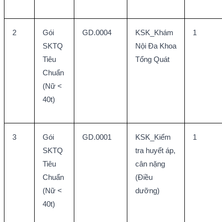
2
Gói 
GD.0004
KSK_Khám 
1
SKTQ 
Nội Đa Khoa 
Tiêu 
Tổng Quát
Chuẩn 
(Nữ < 
40t)
3
Gói 
GD.0001
KSK_Kiểm 
1
SKTQ 
tra huyết áp, 
Tiêu 
cân nặng 
Chuẩn 
(Điều 
(Nữ < 
dưỡng)
40t)