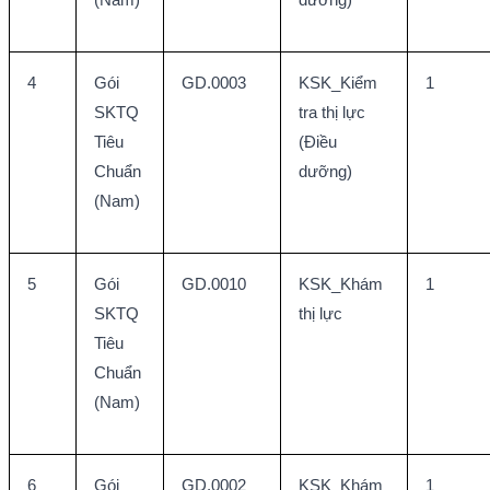
4
Gói 
GD.0003
KSK_Kiểm 
1
SKTQ 
tra thị lực 
Tiêu 
(Điều 
Chuẩn 
dưỡng)
(Nam)
5
Gói 
GD.0010
KSK_Khám 
1
SKTQ 
thị lực
Tiêu 
Chuẩn 
(Nam)
6
Gói 
GD.0002
KSK_Khám 
1