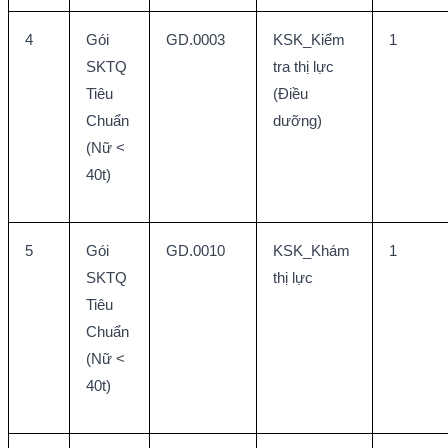
4
Gói 
GD.0003
KSK_Kiểm 
1
SKTQ 
tra thị lực 
Tiêu 
(Điều 
Chuẩn 
dưỡng)
(Nữ < 
40t)
5
Gói 
GD.0010
KSK_Khám 
1
SKTQ 
thị lực
Tiêu 
Chuẩn 
(Nữ < 
40t)