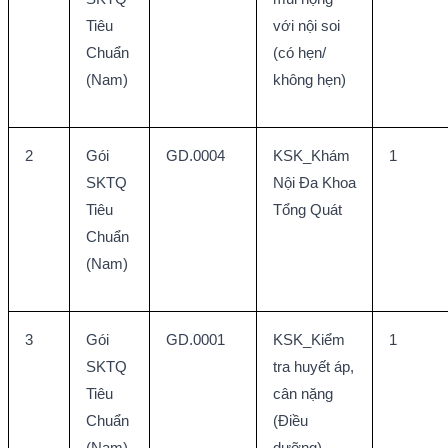
Tiêu 
với nội soi 
Chuẩn 
(có hẹn/ 
(Nam)
không hẹn)
2
Gói 
GD.0004
KSK_Khám 
1
SKTQ 
Nội Đa Khoa 
Tiêu 
Tổng Quát
Chuẩn 
(Nam)
3
Gói 
GD.0001
KSK_Kiểm 
1
SKTQ 
tra huyết áp, 
Tiêu 
cân nặng 
Chuẩn 
(Điều 
(Nam)
dưỡng)