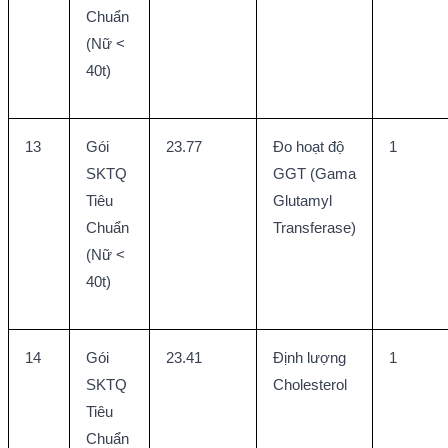
Chuẩn 
(Nữ < 
40t)
13
Gói 
23.77
Đo hoạt độ 
1
SKTQ 
GGT (Gama 
Tiêu 
Glutamyl 
Chuẩn 
Transferase)
(Nữ < 
40t)
14
Gói 
23.41
Định lượng 
1
SKTQ 
Cholesterol
Tiêu 
Chuẩn 