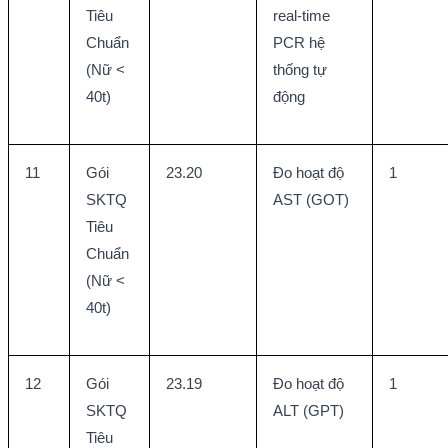
Tiêu 
real-time 
Chuẩn 
PCR hệ 
(Nữ < 
thống tự 
40t)
động
11
Gói 
23.20
Đo hoạt độ 
1
SKTQ 
AST (GOT)
Tiêu 
Chuẩn 
(Nữ < 
40t)
12
Gói 
23.19
Đo hoạt độ 
1
SKTQ 
ALT (GPT)
Tiêu 