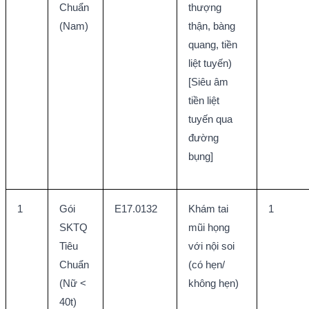
Chuẩn 
thượng 
(Nam)
thận, bàng 
quang, tiền 
liệt tuyến) 
[Siêu âm 
tiền liệt 
tuyến qua 
đường 
bụng]
1
Gói 
E17.0132
Khám tai 
1
SKTQ 
mũi họng 
Tiêu 
với nội soi 
Chuẩn 
(có hẹn/ 
(Nữ < 
không hẹn)
40t)