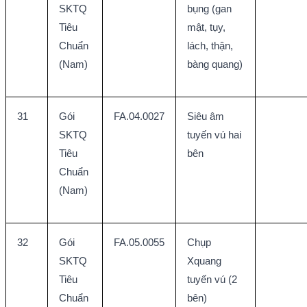
SKTQ 
bụng (gan 
Tiêu 
mật, tụy, 
Chuẩn 
lách, thận, 
(Nam)
bàng quang)
31
Gói 
FA.04.0027
Siêu âm 
SKTQ 
tuyến vú hai 
Tiêu 
bên
Chuẩn 
(Nam)
32
Gói 
FA.05.0055
Chụp 
SKTQ 
Xquang 
Tiêu 
tuyến vú (2 
Chuẩn 
bên)