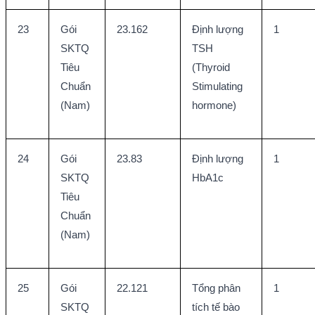
23
Gói 
23.162
Định lượng 
1
SKTQ 
TSH 
Tiêu 
(Thyroid 
Chuẩn 
Stimulating 
(Nam)
hormone)
24
Gói 
23.83
Định lượng 
1
SKTQ 
HbA1c
Tiêu 
Chuẩn 
(Nam)
25
Gói 
22.121
Tổng phân 
1
SKTQ 
tích tế bào 