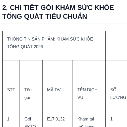
2. CHI TIẾT GÓI KHÁM SỨC KHỎE 
TỔNG QUÁT TIÊU CHUẨN
THÔNG TIN SẢN PHẨM: KHÁM SỨC KHỎE 
TỔNG QUÁT 2026
STT
Tên 
MÃ DV
TÊN DỊCH 
SỐ 
gói
VỤ
LƯỢNG
1
Gói 
E17.0132
Khám tai 
1
SKTQ 
mũi họng 