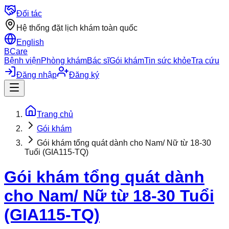
Đối tác
Hệ thống đặt lịch khám toàn quốc
English
BCare
Bệnh viện
Phòng khám
Bác sĩ
Gói khám
Tin sức khỏe
Tra cứu
Đăng nhập
Đăng ký
Trang chủ
Gói khám
Gói khám tổng quát dành cho Nam/ Nữ từ 18-30
Tuổi (GIA115-TQ)
Gói khám tổng quát dành
cho Nam/ Nữ từ 18-30 Tuổi
(GIA115-TQ)