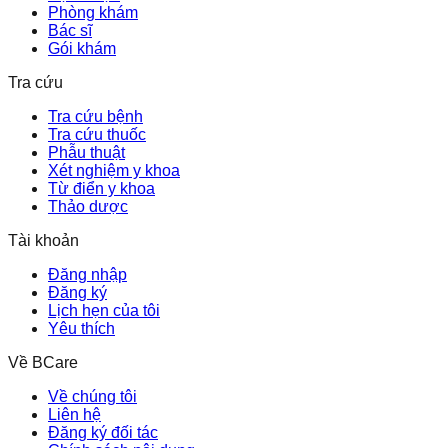
Phòng khám
Bác sĩ
Gói khám
Tra cứu
Tra cứu bệnh
Tra cứu thuốc
Phẫu thuật
Xét nghiệm y khoa
Từ điển y khoa
Thảo dược
Tài khoản
Đăng nhập
Đăng ký
Lịch hẹn của tôi
Yêu thích
Về BCare
Về chúng tôi
Liên hệ
Đăng ký đối tác