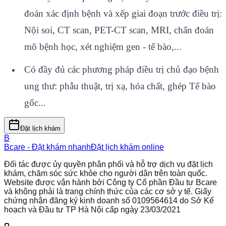
đoán xác định bệnh và xếp giai đoạn trước điều trị:
Nội soi, CT scan, PET-CT scan, MRI, chẩn đoán
mô bệnh học, xét nghiệm gen - tế bào,...
Có đầy đủ các phương pháp điều trị chủ đạo bệnh
ung thư: phẫu thuật, trị xạ, hóa chất, ghép Tế bào
gốc...
Đặt lịch khám
B
Bcare - Đặt khám nhanh
Đặt lịch khám online
Đối tác được ủy quyền phân phối và hỗ trợ dịch vụ đặt lịch
khám, chăm sóc sức khỏe cho người dân trên toàn quốc.
Website được vận hành bởi Công ty Cổ phần Đầu tư Bcare
và không phải là trang chính thức của các cơ sở y tế. Giấy
chứng nhận đăng ký kinh doanh số 0109564614 do Sở Kế
hoạch và Đầu tư TP Hà Nội cấp ngày 23/03/2021