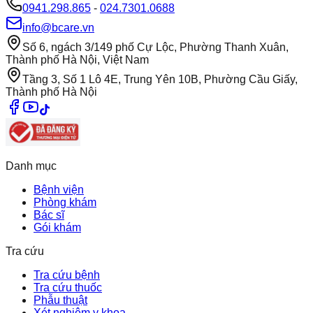
0941.298.865
-
024.7301.0688
info@bcare.vn
Số 6, ngách 3/149 phố Cự Lộc, Phường Thanh Xuân,
Thành phố Hà Nội, Việt Nam
Tầng 3, Số 1 Lô 4E, Trung Yên 10B, Phường Cầu Giấy,
Thành phố Hà Nội
Danh mục
Bệnh viện
Phòng khám
Bác sĩ
Gói khám
Tra cứu
Tra cứu bệnh
Tra cứu thuốc
Phẫu thuật
Xét nghiệm y khoa