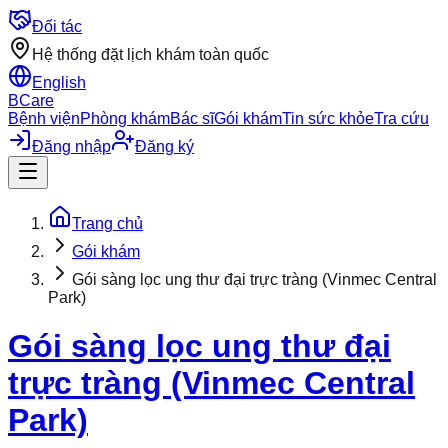
Đối tác
Hệ thống đặt lịch khám toàn quốc
English
BCare
Bệnh viện
Phòng khám
Bác sĩ
Gói khám
Tin sức khỏe
Tra cứu
Đăng nhập
Đăng ký
Trang chủ
Gói khám
Gói sàng lọc ung thư đại trực tràng (Vinmec Central
Park)
Gói sàng lọc ung thư đại
trực tràng (Vinmec Central
Park)