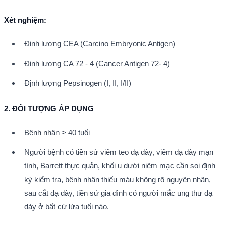
Xét nghiệm:
Định lượng CEA (Carcino Embryonic Antigen)
Định lượng CA 72 - 4 (Cancer Antigen 72- 4)
Định lượng Pepsinogen (I, II, I/II)
2. ĐỐI TƯỢNG ÁP DỤNG
Bệnh nhân > 40 tuổi
Người bệnh có tiền sử viêm teo dạ dày, viêm dạ dày mạn 
tính, Barrett thực quản, khối u dưới niêm mạc cần soi định 
kỳ kiểm tra, bệnh nhân thiếu máu không rõ nguyên nhân, 
sau cắt dạ dày, tiền sử gia đình có người mắc ung thư dạ 
dày ở bất cứ lứa tuổi nào.