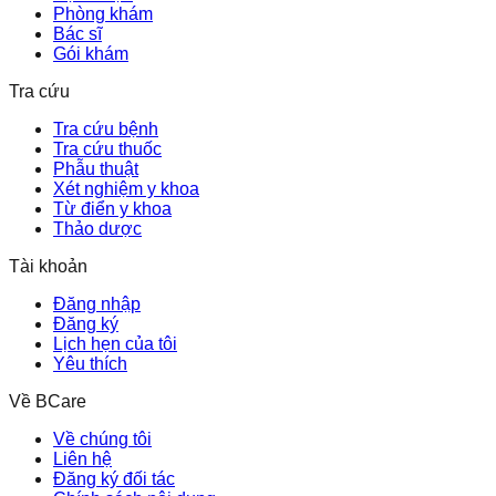
Phòng khám
Bác sĩ
Gói khám
Tra cứu
Tra cứu bệnh
Tra cứu thuốc
Phẫu thuật
Xét nghiệm y khoa
Từ điển y khoa
Thảo dược
Tài khoản
Đăng nhập
Đăng ký
Lịch hẹn của tôi
Yêu thích
Về BCare
Về chúng tôi
Liên hệ
Đăng ký đối tác