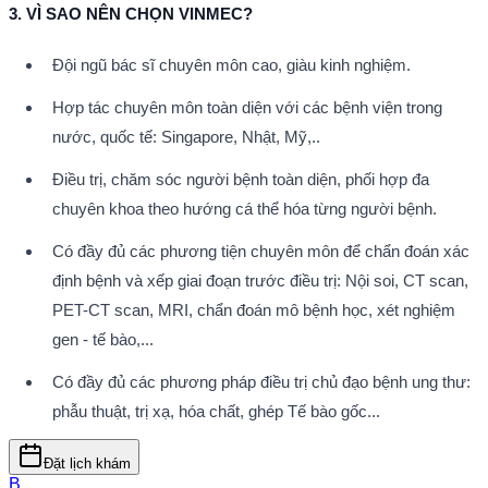
3. VÌ SAO NÊN CHỌN VINMEC?
Đội ngũ bác sĩ chuyên môn cao, giàu kinh nghiệm.
Hợp tác chuyên môn toàn diện với các bệnh viện trong 
nước, quốc tế: Singapore, Nhật, Mỹ,..
Điều trị, chăm sóc người bệnh toàn diện, phối hợp đa 
chuyên khoa theo hướng cá thể hóa từng người bệnh.
Có đầy đủ các phương tiện chuyên môn để chẩn đoán xác 
định bệnh và xếp giai đoạn trước điều trị: Nội soi, CT scan, 
PET-CT scan, MRI, chẩn đoán mô bệnh học, xét nghiệm 
gen - tế bào,...
Có đầy đủ các phương pháp điều trị chủ đạo bệnh ung thư: 
phẫu thuật, trị xạ, hóa chất, ghép Tế bào gốc...
Đặt lịch khám
B