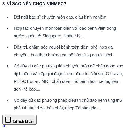
3. VÌ SAO NÊN CHỌN VINMEC?
Đội ngũ bác sĩ chuyên môn cao, giàu kinh nghiệm.
Hợp tác chuyên môn toàn diện với các bệnh viện trong 
nước, quốc tế: Singapore, Nhật, Mỹ,..
Điều trị, chăm sóc người bệnh toàn diện, phối hợp đa 
chuyên khoa theo hướng cá thể hóa từng người bệnh.
Có đầy đủ các phương tiện chuyên môn để chẩn đoán xác 
định bệnh và xếp giai đoạn trước điều trị: Nội soi, CT scan, 
PET-CT scan, MRI, chẩn đoán mô bệnh học, xét nghiệm 
gen - tế bào,...
Có đầy đủ các phương pháp điều trị chủ đạo bệnh ung thư: 
phẫu thuật, trị xạ, hóa chất, ghép Tế bào gốc...
Đặt lịch khám
B