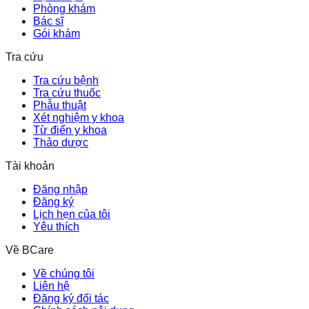
Phòng khám
Bác sĩ
Gói khám
Tra cứu
Tra cứu bệnh
Tra cứu thuốc
Phẫu thuật
Xét nghiệm y khoa
Từ điển y khoa
Thảo dược
Tài khoản
Đăng nhập
Đăng ký
Lịch hẹn của tôi
Yêu thích
Về BCare
Về chúng tôi
Liên hệ
Đăng ký đối tác