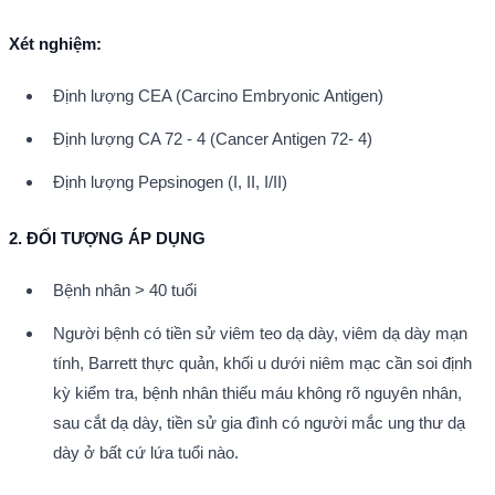
Xét nghiệm:
Định lượng CEA (Carcino Embryonic Antigen)
Định lượng CA 72 - 4 (Cancer Antigen 72- 4)
Định lượng Pepsinogen (I, II, I/II)
2. ĐỐI TƯỢNG ÁP DỤNG
Bệnh nhân > 40 tuổi
Người bệnh có tiền sử viêm teo dạ dày, viêm dạ dày mạn 
tính, Barrett thực quản, khối u dưới niêm mạc cần soi định 
kỳ kiểm tra, bệnh nhân thiếu máu không rõ nguyên nhân, 
sau cắt dạ dày, tiền sử gia đình có người mắc ung thư dạ 
dày ở bất cứ lứa tuổi nào.