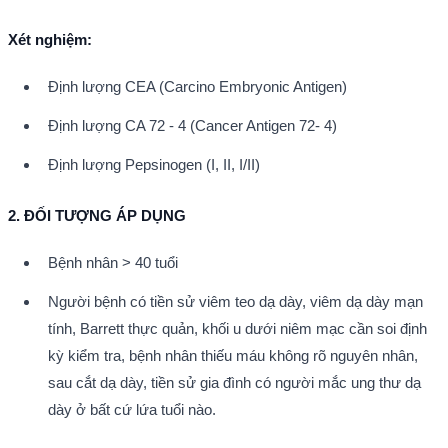
Xét nghiệm:
Định lượng CEA (Carcino Embryonic Antigen)
Định lượng CA 72 - 4 (Cancer Antigen 72- 4)
Định lượng Pepsinogen (I, II, I/II)
2. ĐỐI TƯỢNG ÁP DỤNG
Bệnh nhân > 40 tuổi
Người bệnh có tiền sử viêm teo dạ dày, viêm dạ dày mạn 
tính, Barrett thực quản, khối u dưới niêm mạc cần soi định 
kỳ kiểm tra, bệnh nhân thiếu máu không rõ nguyên nhân, 
sau cắt dạ dày, tiền sử gia đình có người mắc ung thư dạ 
dày ở bất cứ lứa tuổi nào.