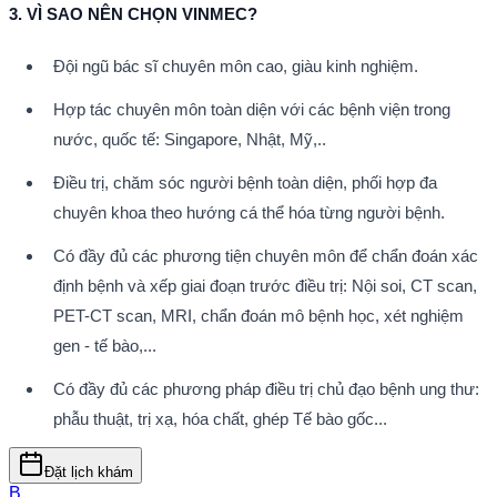
3. VÌ SAO NÊN CHỌN VINMEC?
Đội ngũ bác sĩ chuyên môn cao, giàu kinh nghiệm.
Hợp tác chuyên môn toàn diện với các bệnh viện trong 
nước, quốc tế: Singapore, Nhật, Mỹ,..
Điều trị, chăm sóc người bệnh toàn diện, phối hợp đa 
chuyên khoa theo hướng cá thể hóa từng người bệnh.
Có đầy đủ các phương tiện chuyên môn để chẩn đoán xác 
định bệnh và xếp giai đoạn trước điều trị: Nội soi, CT scan, 
PET-CT scan, MRI, chẩn đoán mô bệnh học, xét nghiệm 
gen - tế bào,...
Có đầy đủ các phương pháp điều trị chủ đạo bệnh ung thư: 
phẫu thuật, trị xạ, hóa chất, ghép Tế bào gốc...
Đặt lịch khám
B