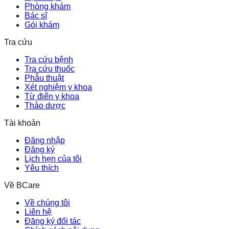
Phòng khám
Bác sĩ
Gói khám
Tra cứu
Tra cứu bệnh
Tra cứu thuốc
Phẫu thuật
Xét nghiệm y khoa
Từ điển y khoa
Thảo dược
Tài khoản
Đăng nhập
Đăng ký
Lịch hẹn của tôi
Yêu thích
Về BCare
Về chúng tôi
Liên hệ
Đăng ký đối tác