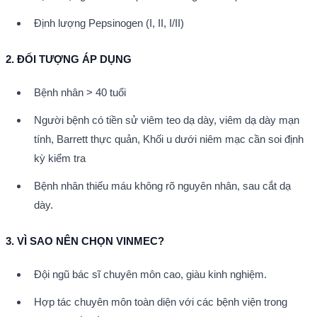
Định lượng Pepsinogen (I, II, I/II)
2. ĐỐI TƯỢNG ÁP DỤNG
Bệnh nhân > 40 tuổi
Người bệnh có tiền sử viêm teo dạ dày, viêm dạ dày mạn 
tính, Barrett thực quản, Khối u dưới niêm mạc cần soi định 
kỳ kiểm tra
Bệnh nhân thiếu máu không rõ nguyên nhân, sau cắt dạ 
dày.
3. VÌ SAO NÊN CHỌN VINMEC?
Đội ngũ bác sĩ chuyên môn cao, giàu kinh nghiệm.
Hợp tác chuyên môn toàn diện với các bệnh viện trong 