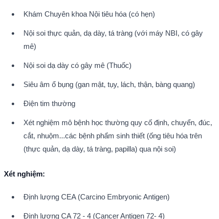
Khám Chuyên khoa Nội tiêu hóa (có hẹn)
Nội soi thực quản, dạ dày, tá tràng (với máy NBI, có gây 
mê)
Nội soi dạ dày có gây mê (Thuốc)
Siêu âm ổ bụng (gan mật, tụy, lách, thận, bàng quang)
Điện tim thường
Xét nghiệm mô bệnh học thường quy cố định, chuyển, đúc, 
cắt, nhuộm...các bệnh phẩm sinh thiết (ống tiêu hóa trên 
(thực quản, dạ dày, tá tràng, papilla) qua nội soi)
Xét nghiệm:
Định lượng CEA (Carcino Embryonic Antigen)
Định lượng CA 72 - 4 (Cancer Antigen 72- 4)