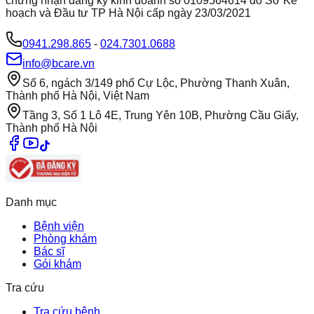
chứng nhận đăng ký kinh doanh số 0109564614 do Sở Kế
hoạch và Đầu tư TP Hà Nội cấp ngày 23/03/2021
0941.298.865
-
024.7301.0688
info@bcare.vn
Số 6, ngách 3/149 phố Cự Lộc, Phường Thanh Xuân,
Thành phố Hà Nội, Việt Nam
Tầng 3, Số 1 Lô 4E, Trung Yên 10B, Phường Cầu Giấy,
Thành phố Hà Nội
Danh mục
Bệnh viện
Phòng khám
Bác sĩ
Gói khám
Tra cứu
Tra cứu bệnh