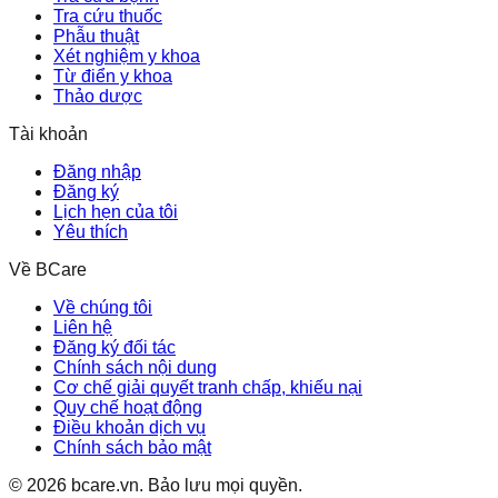
Tra cứu thuốc
Phẫu thuật
Xét nghiệm y khoa
Từ điển y khoa
Thảo dược
Tài khoản
Đăng nhập
Đăng ký
Lịch hẹn của tôi
Yêu thích
Về BCare
Về chúng tôi
Liên hệ
Đăng ký đối tác
Chính sách nội dung
Cơ chế giải quyết tranh chấp, khiếu nại
Quy chế hoạt động
Điều khoản dịch vụ
Chính sách bảo mật
©
2026
bcare.vn
.
Bảo lưu mọi quyền.