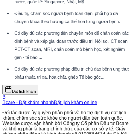
nước, quốc tế: Singapore, Nhật, Mỹ,..
Điều trị, chăm sóc người bệnh toàn diện, phối hợp đa 
chuyên khoa theo hướng cá thể hóa từng người bệnh.
Có đầy đủ các phương tiện chuyên môn để chẩn đoán xác 
định bệnh và xếp giai đoạn trước điều trị: Nội soi, CT scan, 
PET-CT scan, MRI, chẩn đoán mô bệnh học, xét nghiệm 
gen - tế bào,...
Có đầy đủ các phương pháp điều trị chủ đạo bệnh ung thư: 
phẫu thuật, trị xạ, hóa chất, ghép Tế bào gốc...
Đặt lịch khám
B
Bcare - Đặt khám nhanh
Đặt lịch khám online
Đối tác được ủy quyền phân phối và hỗ trợ dịch vụ đặt lịch
khám, chăm sóc sức khỏe cho người dân trên toàn quốc.
Website được vận hành bởi Công ty Cổ phần Đầu tư Bcare
và không phải là trang chính thức của các cơ sở y tế. Giấy