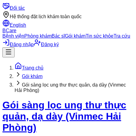
Đối tác
Hệ thống đặt lịch khám toàn quốc
English
BCare
Bệnh viện
Phòng khám
Bác sĩ
Gói khám
Tin sức khỏe
Tra cứu
Đăng nhập
Đăng ký
Trang chủ
Gói khám
Gói sàng lọc ung thư thực quản, dạ dày (Vinmec
Hải Phòng)
Gói sàng lọc ung thư thực
quản, dạ dày (Vinmec Hải
Phòng)