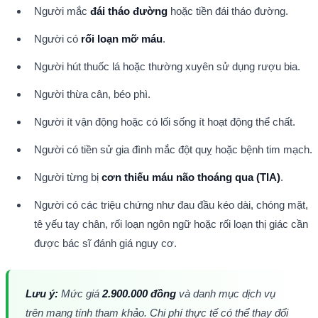
Người mắc 
đái tháo đường
 hoặc tiền đái tháo đường.
Người có 
rối loạn mỡ máu
.
Người hút thuốc lá hoặc thường xuyên sử dụng rượu bia.
Người thừa cân, béo phì.
Người ít vận động hoặc có lối sống ít hoạt động thể chất.
Người có tiền sử gia đình mắc đột quỵ hoặc bệnh tim mạch.
Người từng bị 
cơn thiếu máu não thoáng qua (TIA)
.
Người có các triệu chứng như đau đầu kéo dài, chóng mặt, 
tê yếu tay chân, rối loạn ngôn ngữ hoặc rối loạn thị giác cần 
được bác sĩ đánh giá nguy cơ.
Lưu ý:
 Mức giá 
2.900.000 đồng
 và danh mục dịch vụ 
trên mang tính tham khảo. Chi phí thực tế có thể thay đổi 