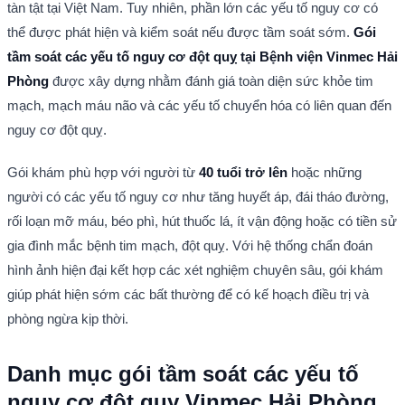
tàn tật tại Việt Nam. Tuy nhiên, phần lớn các yếu tố nguy cơ có 
thể được phát hiện và kiểm soát nếu được tầm soát sớm. 
Gói 
tầm soát các yếu tố nguy cơ đột quỵ tại Bệnh viện Vinmec Hải 
Phòng
 được xây dựng nhằm đánh giá toàn diện sức khỏe tim 
mạch, mạch máu não và các yếu tố chuyển hóa có liên quan đến 
nguy cơ đột quỵ.
Gói khám phù hợp với người từ 
40 tuổi trở lên
 hoặc những 
người có các yếu tố nguy cơ như tăng huyết áp, đái tháo đường, 
rối loạn mỡ máu, béo phì, hút thuốc lá, ít vận động hoặc có tiền sử 
gia đình mắc bệnh tim mạch, đột quỵ. Với hệ thống chẩn đoán 
hình ảnh hiện đại kết hợp các xét nghiệm chuyên sâu, gói khám 
giúp phát hiện sớm các bất thường để có kế hoạch điều trị và 
phòng ngừa kịp thời.
Danh mục gói tầm soát các yếu tố 
nguy cơ đột quỵ Vinmec Hải Phòng