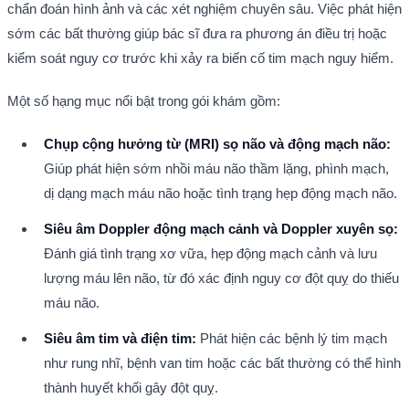
chẩn đoán hình ảnh và các xét nghiệm chuyên sâu. Việc phát hiện 
sớm các bất thường giúp bác sĩ đưa ra phương án điều trị hoặc 
kiểm soát nguy cơ trước khi xảy ra biến cố tim mạch nguy hiểm.
Một số hạng mục nổi bật trong gói khám gồm:
Chụp cộng hưởng từ (MRI) sọ não và động mạch não:
Giúp phát hiện sớm nhồi máu não thầm lặng, phình mạch, 
dị dạng mạch máu não hoặc tình trạng hẹp động mạch não.
Siêu âm Doppler động mạch cảnh và Doppler xuyên sọ:
Đánh giá tình trạng xơ vữa, hẹp động mạch cảnh và lưu 
lượng máu lên não, từ đó xác định nguy cơ đột quỵ do thiếu 
máu não.
Siêu âm tim và điện tim:
 Phát hiện các bệnh lý tim mạch 
như rung nhĩ, bệnh van tim hoặc các bất thường có thể hình 
thành huyết khối gây đột quỵ.