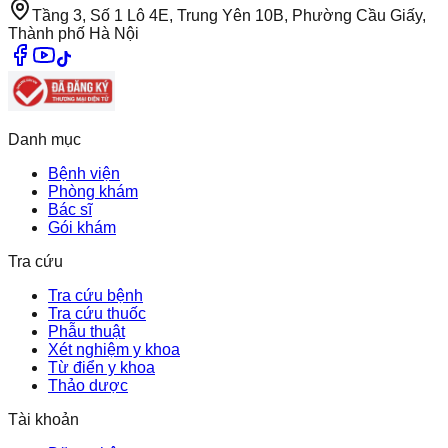
Tầng 3, Số 1 Lô 4E, Trung Yên 10B, Phường Cầu Giấy,
Thành phố Hà Nội
Danh mục
Bệnh viện
Phòng khám
Bác sĩ
Gói khám
Tra cứu
Tra cứu bệnh
Tra cứu thuốc
Phẫu thuật
Xét nghiệm y khoa
Từ điển y khoa
Thảo dược
Tài khoản