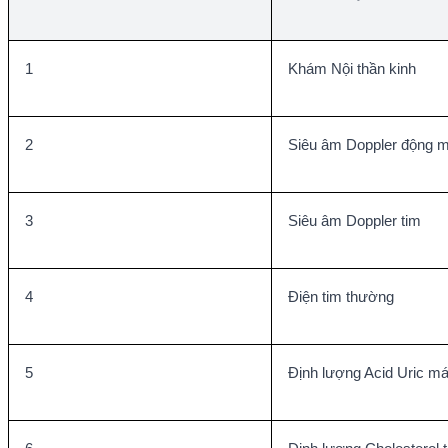
1
Khám Nội thần kinh
2
Siêu âm Doppler động 
3
Siêu âm Doppler tim
4
Điện tim thường
5
Định lượng Acid Uric m