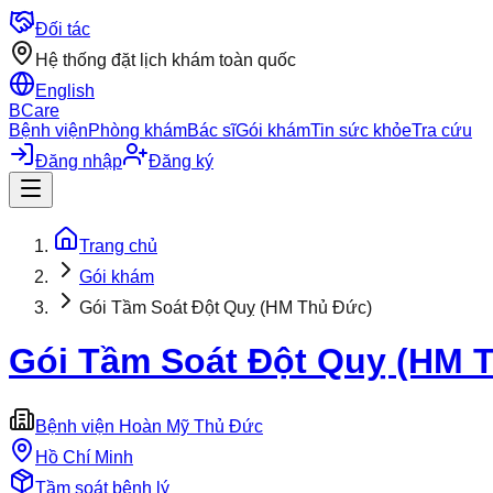
Đối tác
Hệ thống đặt lịch khám toàn quốc
English
BCare
Bệnh viện
Phòng khám
Bác sĩ
Gói khám
Tin sức khỏe
Tra cứu
Đăng nhập
Đăng ký
Trang chủ
Gói khám
Gói Tầm Soát Đột Quỵ (HM Thủ Đức)
Gói Tầm Soát Đột Quỵ (HM 
Bệnh viện Hoàn Mỹ Thủ Đức
Hồ Chí Minh
Tầm soát bệnh lý