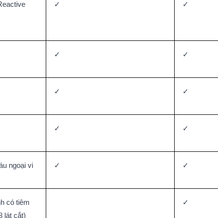
eactive 
✓
✓
✓
✓
✓
✓
✓
✓
áu ngoại vi
✓
✓
 có tiêm 
✓
lát cắt)