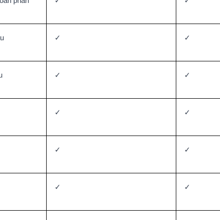
toàn phần
✓
✓
áu
✓
✓
u
✓
✓
✓
✓
✓
✓
✓
✓