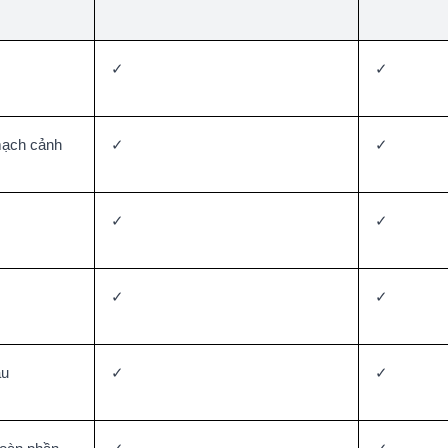
✓
✓
mạch cảnh
✓
✓
✓
✓
✓
✓
áu
✓
✓