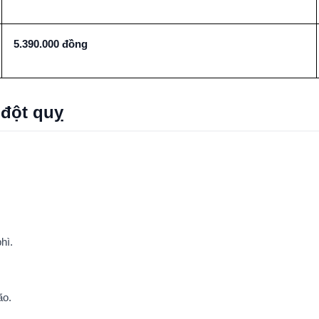
5.390.000 đồng
 đột quỵ
hì.
ão.