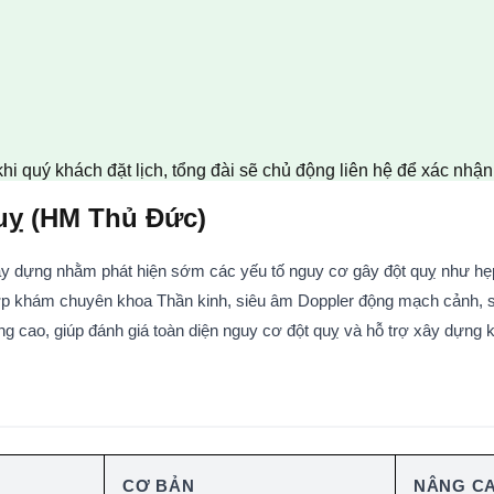
khi quý khách đặt lịch, tổng đài sẽ chủ động liên hệ để xác nhậ
Quỵ (HM Thủ Đức)
y dựng nhằm phát hiện sớm các yếu tố nguy cơ gây đột quỵ như hẹp
 khám chuyên khoa Thần kinh, siêu âm Doppler động mạch cảnh, siê
 cao, giúp đánh giá toàn diện nguy cơ đột quỵ và hỗ trợ xây dựng 
CƠ BẢN
NÂNG CA