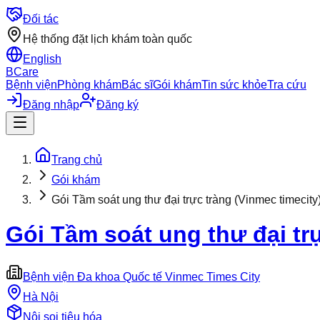
Đối tác
Hệ thống đặt lịch khám toàn quốc
English
BCare
Bệnh viện
Phòng khám
Bác sĩ
Gói khám
Tin sức khỏe
Tra cứu
Đăng nhập
Đăng ký
Trang chủ
Gói khám
Gói Tầm soát ung thư đại trực tràng (Vinmec timecity
Gói Tầm soát ung thư đại trự
Bệnh viện Đa khoa Quốc tế Vinmec Times City
Hà Nội
Nội soi tiêu hóa