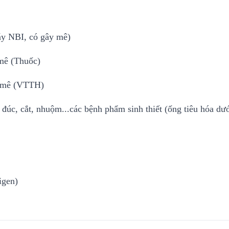
áy NBI, có gây mê)
 mê (Thuốc)
ây mê (VTTH)
c, cắt, nhuộm...các bệnh phẩm sinh thiết (ống tiêu hóa dưới 
igen)