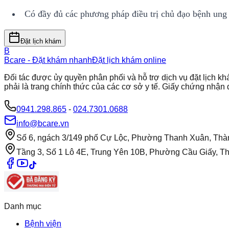
Có đầy đủ các phương pháp điều trị chủ đạo bệnh ung th
Đặt lịch khám
B
Bcare - Đặt khám nhanh
Đặt lịch khám online
Đối tác được ủy quyền phân phối và hỗ trợ dịch vụ đặt lịch
phải là trang chính thức của các cơ sở y tế. Giấy chứng nh
0941.298.865
-
024.7301.0688
info@bcare.vn
Số 6, ngách 3/149 phố Cự Lộc, Phường Thanh Xuân, Thà
Tầng 3, Số 1 Lô 4E, Trung Yên 10B, Phường Cầu Giấy, T
Danh mục
Bệnh viện