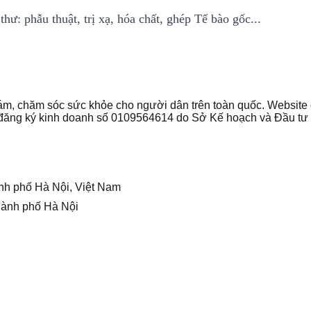
ư: phẫu thuật, trị xạ, hóa chất, ghép Tế bào gốc...
 khám, chăm sóc sức khỏe cho người dân trên toàn quốc. Websi
ận đăng ký kinh doanh số 0109564614 do Sở Kế hoạch và Đầu t
nh phố Hà Nội, Việt Nam
hành phố Hà Nội