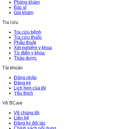
Phòng khám
Bác sĩ
Gói khám
Tra cứu
Tra cứu bệnh
Tra cứu thuốc
Phẫu thuật
Xét nghiệm y khoa
Từ điển y khoa
Thảo dược
Tài khoản
Đăng nhập
Đăng ký
Lịch hẹn của tôi
Yêu thích
Về BCare
Về chúng tôi
Liên hệ
Đăng ký đối tác
Chính sách nội dung