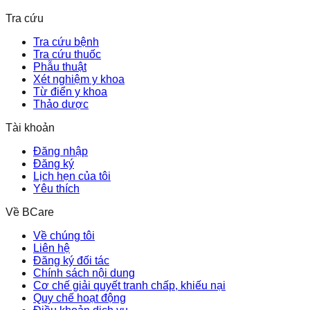
Tra cứu
Tra cứu bệnh
Tra cứu thuốc
Phẫu thuật
Xét nghiệm y khoa
Từ điển y khoa
Thảo dược
Tài khoản
Đăng nhập
Đăng ký
Lịch hẹn của tôi
Yêu thích
Về BCare
Về chúng tôi
Liên hệ
Đăng ký đối tác
Chính sách nội dung
Cơ chế giải quyết tranh chấp, khiếu nại
Quy chế hoạt động