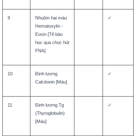
9
Nhuộm hai màu 
✓
Hematoxylin - 
Eosin [Tế bào 
học qua chọc hút 
FNA]
10
Định lượng 
✓
Calcitonin [Máu]
11
Định lượng Tg 
✓
(Thyroglobulin) 
[Máu]