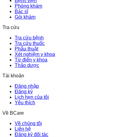
Bệnh viện
Phòng khám
Bác sĩ
Gói khám
Tra cứu
Tra cứu bệnh
Tra cứu thuốc
Phẫu thuật
Xét nghiệm y khoa
Từ điển y khoa
Thảo dược
Tài khoản
Đăng nhập
Đăng ký
Lịch hẹn của tôi
Yêu thích
Về BCare
Về chúng tôi
Liên hệ
Đăng ký đối tác