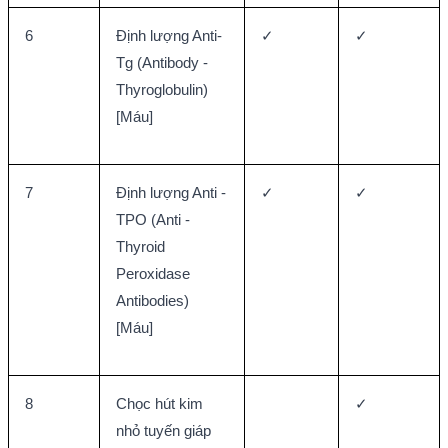
6
Định lượng Anti-
✓
✓
Tg (Antibody - 
Thyroglobulin) 
[Máu]
7
Định lượng Anti - 
✓
✓
TPO (Anti - 
Thyroid 
Peroxidase 
Antibodies) 
[Máu]
8
Chọc hút kim 
✓
nhỏ tuyến giáp