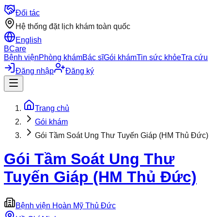
Đối tác
Hệ thống đặt lịch khám toàn quốc
English
BCare
Bệnh viện
Phòng khám
Bác sĩ
Gói khám
Tin sức khỏe
Tra cứu
Đăng nhập
Đăng ký
Trang chủ
Gói khám
Gói Tầm Soát Ung Thư Tuyến Giáp (HM Thủ Đức)
Gói Tầm Soát Ung Thư
Tuyến Giáp (HM Thủ Đức)
Bệnh viện Hoàn Mỹ Thủ Đức