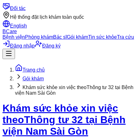
Đối tác
Hệ thống đặt lịch khám toàn quốc
English
BCare
Bệnh viện
Phòng khám
Bác sĩ
Gói khám
Tin sức khỏe
Tra cứu
Đăng nhập
Đăng ký
Trang chủ
Gói khám
Khám sức khỏe xin việc theoThông tư 32 tại Bệnh
viện Nam Sài Gòn
Khám sức khỏe xin việc
theoThông tư 32 tại Bệnh
viện Nam Sài Gòn