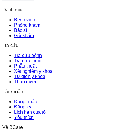
Danh mục
Bệnh viện
Phòng khám
Bác sĩ
Gói khám
Tra cứu
Tra cứu bệnh
Tra cứu thuốc
Phẫu thuật
Xét nghiệm y khoa
Từ điển y khoa
Thảo dược
Tài khoản
Đăng nhập
Đăng ký
Lịch hẹn của tôi
Yêu thích
Về BCare