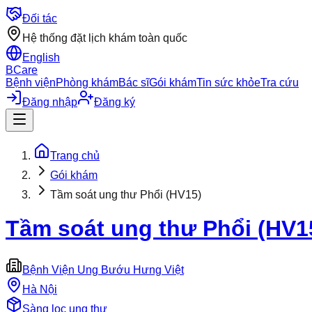
Đối tác
Hệ thống đặt lịch khám toàn quốc
English
BCare
Bệnh viện
Phòng khám
Bác sĩ
Gói khám
Tin sức khỏe
Tra cứu
Đăng nhập
Đăng ký
Trang chủ
Gói khám
Tầm soát ung thư Phổi (HV15)
Tầm soát ung thư Phổi (HV1
Bệnh Viện Ung Bướu Hưng Việt
Hà Nội
Sàng lọc ung thư