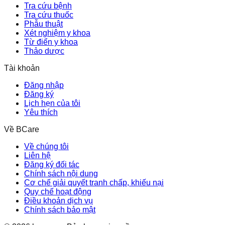
Tra cứu bệnh
Tra cứu thuốc
Phẫu thuật
Xét nghiệm y khoa
Từ điển y khoa
Thảo dược
Tài khoản
Đăng nhập
Đăng ký
Lịch hẹn của tôi
Yêu thích
Về BCare
Về chúng tôi
Liên hệ
Đăng ký đối tác
Chính sách nội dung
Cơ chế giải quyết tranh chấp, khiếu nại
Quy chế hoạt động
Điều khoản dịch vụ
Chính sách bảo mật