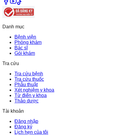
Danh mục
Bệnh viện
Phòng khám
Bác sĩ
Gói khám
Tra cứu
Tra cứu bệnh
Tra cứu thuốc
Phẫu thuật
Xét nghiệm y khoa
Từ điển y khoa
Thảo dược
Tài khoản
Đăng nhập
Đăng ký
Lịch hẹn của tôi