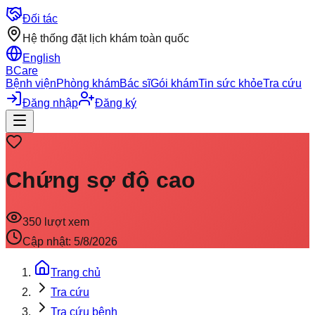
Đối tác
Hệ thống đặt lịch khám toàn quốc
English
BCare
Bệnh viện
Phòng khám
Bác sĩ
Gói khám
Tin sức khỏe
Tra cứu
Đăng nhập
Đăng ký
Chứng sợ độ cao
350
lượt xem
Cập nhật:
5/8/2026
Trang chủ
Tra cứu
Tra cứu bệnh