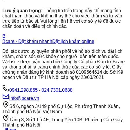
!
Lưu ý quan trọng:
Thông tin trên trang này chỉ mang tính
chất tham khảo và không thay thế cho việc khám và tư vấn
trực tiếp từ bác sĩ. Vui lòng liên hệ với cơ sở y tế để được
chẩn đoán và điều trị chính xác.
B
Bcare - Đặt khám nhanh
Đặt lịch khám online
Đối tác được ủy quyền phân phối và hỗ trợ dịch vụ đặt lịch
khám, chăm sóc sức khỏe cho người dân trên toàn quốc.
Website được vận hành bởi Công ty Cổ phần Đầu tư Bcare
và không phải là trang chính thức của các cơ sở y tế. Giấy
chứng nhận đăng ký kinh doanh số 0109564614 do Sở Kế
hoạch và Đầu tư TP Hà Nội cấp ngày 23/03/2021
0941.298.865
-
024.7301.0688
info@bcare.vn
Số 6, ngách 3/149 phố Cự Lộc, Phường Thanh Xuân,
Thành phố Hà Nội, Việt Nam
Tầng 3, Số 1 Lô 4E, Trung Yên 10B, Phường Cầu Giấy,
Thành phố Hà Nội