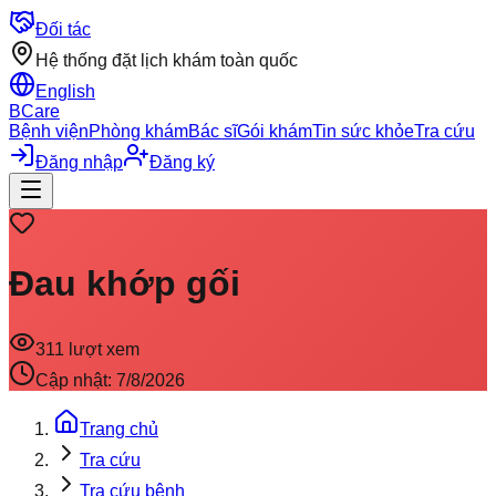
Đối tác
Hệ thống đặt lịch khám toàn quốc
English
BCare
Bệnh viện
Phòng khám
Bác sĩ
Gói khám
Tin sức khỏe
Tra cứu
Đăng nhập
Đăng ký
Đau khớp gối
311
lượt xem
Cập nhật:
7/8/2026
Trang chủ
Tra cứu
Tra cứu bệnh