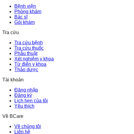
Bệnh viện
Phòng khám
Bác sĩ
Gói khám
Tra cứu
Tra cứu bệnh
Tra cứu thuốc
Phẫu thuật
Xét nghiệm y khoa
Từ điển y khoa
Thảo dược
Tài khoản
Đăng nhập
Đăng ký
Lịch hẹn của tôi
Yêu thích
Về BCare
Về chúng tôi
Liên hệ