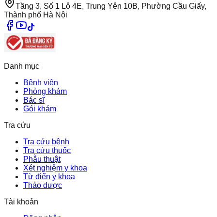
Tầng 3, Số 1 Lô 4E, Trung Yên 10B, Phường Cầu Giấy,
Thành phố Hà Nội
Danh mục
Bệnh viện
Phòng khám
Bác sĩ
Gói khám
Tra cứu
Tra cứu bệnh
Tra cứu thuốc
Phẫu thuật
Xét nghiệm y khoa
Từ điển y khoa
Thảo dược
Tài khoản