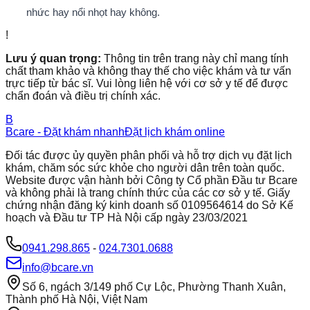
nhức hay nổi nhọt hay không.
!
Lưu ý quan trọng:
Thông tin trên trang này chỉ mang tính
chất tham khảo và không thay thế cho việc khám và tư vấn
trực tiếp từ bác sĩ. Vui lòng liên hệ với cơ sở y tế để được
chẩn đoán và điều trị chính xác.
B
Bcare - Đặt khám nhanh
Đặt lịch khám online
Đối tác được ủy quyền phân phối và hỗ trợ dịch vụ đặt lịch
khám, chăm sóc sức khỏe cho người dân trên toàn quốc.
Website được vận hành bởi Công ty Cổ phần Đầu tư Bcare
và không phải là trang chính thức của các cơ sở y tế. Giấy
chứng nhận đăng ký kinh doanh số 0109564614 do Sở Kế
hoạch và Đầu tư TP Hà Nội cấp ngày 23/03/2021
0941.298.865
-
024.7301.0688
info@bcare.vn
Số 6, ngách 3/149 phố Cự Lộc, Phường Thanh Xuân,
Thành phố Hà Nội, Việt Nam