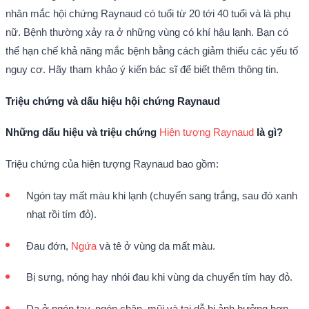
nhân mắc hội chứng Raynaud có tuổi từ 20 tới 40 tuổi và là phụ
nữ. Bệnh thường xảy ra ở những vùng có khí hậu lạnh. Bạn có
thể hạn chế khả năng mắc bệnh bằng cách giảm thiểu các yếu tố
nguy cơ. Hãy tham khảo ý kiến bác sĩ để biết thêm thông tin.
Triệu chứng và dấu hiệu hội chứng Raynaud
Những dấu hiệu và triệu chứng
Hiện tượng Raynaud
là gì?
Triệu chứng của hiện tượng Raynaud bao gồm:
Ngón tay mất màu khi lạnh (chuyển sang trắng, sau đó xanh
nhạt rồi tím đỏ).
Đau đớn,
Ngứa
và tê ở vùng da mất màu.
Bị sưng, nóng hay nhói đau khi vùng da chuyển tím hay đỏ.
Da ở ngón tay, ngón chân, mũi và tai dễ bị ảnh hưởng hơn.