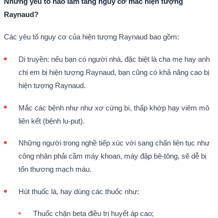
Những yếu tố nào làm tăng nguy cơ mắc hiện tượng
Raynaud?
Các yêu tố nguy cơ của hiện tượng Raynaud bao gồm:
Di truyền: nếu bạn có người nhà, đặc biệt là cha mẹ hay anh
chị em bị hiện tượng Raynaud, bạn cũng có khả năng cao bị
hiện tượng Raynaud.
Mắc các bệnh như như xơ cứng bì, thấp khớp hay viêm mô
liên kết (bệnh lu-put).
Những người trong nghề tiếp xúc với sang chấn liên tục như
công nhân phải cầm máy khoan, máy đập bê-tông, sẽ dễ bị
tổn thương mạch máu.
Hút thuốc lá, hay dùng các thuốc như:
Thuốc chặn beta điều trị huyết áp cao;