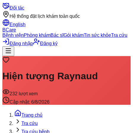
Đối tác
Hệ thống đặt lịch khám toàn quốc
English
BCare
Bệnh viện
Phòng khám
Bác sĩ
Gói khám
Tin sức khỏe
Tra cứu
Đăng nhập
Đăng ký
Hiện tượng Raynaud
232
lượt xem
Cập nhật:
6/8/2026
Trang chủ
Tra cứu
Tra cứu bệnh