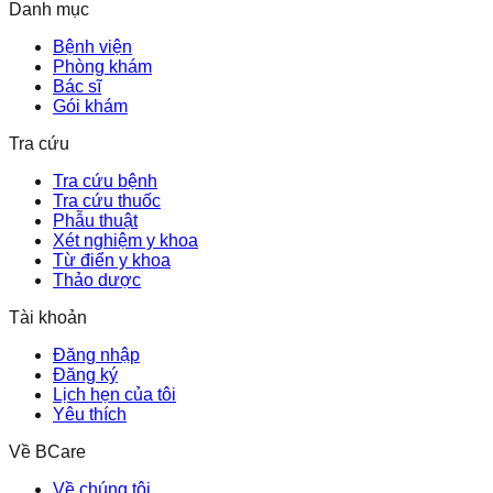
Danh mục
Bệnh viện
Phòng khám
Bác sĩ
Gói khám
Tra cứu
Tra cứu bệnh
Tra cứu thuốc
Phẫu thuật
Xét nghiệm y khoa
Từ điển y khoa
Thảo dược
Tài khoản
Đăng nhập
Đăng ký
Lịch hẹn của tôi
Yêu thích
Về BCare
Về chúng tôi