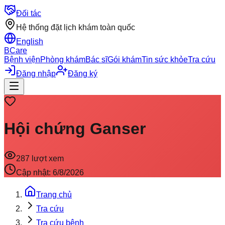
Đối tác
Hệ thống đặt lịch khám toàn quốc
English
BCare
Bệnh viện
Phòng khám
Bác sĩ
Gói khám
Tin sức khỏe
Tra cứu
Đăng nhập
Đăng ký
Hội chứng Ganser
287
lượt xem
Cập nhật:
6/8/2026
Trang chủ
Tra cứu
Tra cứu bệnh