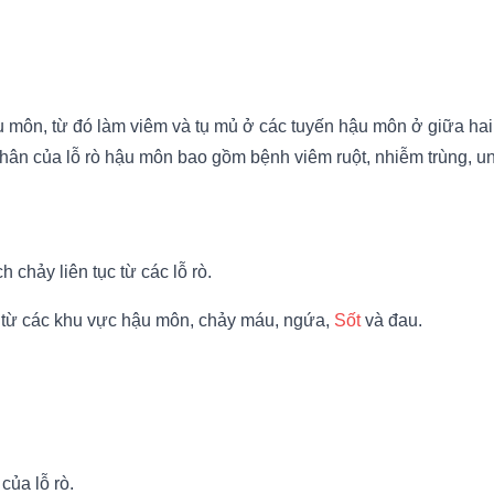
u môn, từ đó làm viêm và tụ mủ ở các tuyến hậu môn ở giữa ha
n của lỗ rò hậu môn bao gồm bệnh viêm ruột, nhiễm trùng, ung
h chảy liên tục từ các lỗ rò.
i từ các khu vực hậu môn, chảy máu, ngứa,
Sốt
và đau.
của lỗ rò.