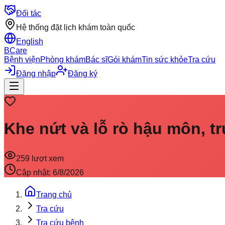
Đối tác
Hệ thống đặt lịch khám toàn quốc
English
BCare
Bệnh viện
Phòng khám
Bác sĩ
Gói khám
Tin sức khỏe
Tra cứu
Đăng nhập
Đăng ký
Khe nứt và lỗ rò hậu môn, tr
259
lượt xem
Cập nhật:
6/8/2026
Trang chủ
Tra cứu
Tra cứu bệnh