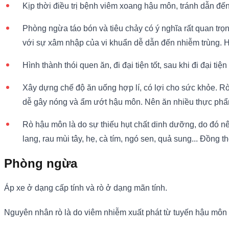
Kịp thời điều trị bệnh viêm xoang hậu môn, tránh dẫn đế
Phòng ngừa táo bón và tiêu chảy có ý nghĩa rất quan trọ
với sự xâm nhập của vi khuẩn dễ dẫn đến nhiễm trùng. Hầ
Hình thành thói quen ăn, đi đại tiện tốt, sau khi đi đại
Xây dựng chế độ ăn uống hợp lí, có lợi cho sức khỏe. Rò
dễ gây nóng và ẩm ướt hậu môn. Nên ăn nhiều thực phẩm g
Rò hậu môn là do sự thiếu hụt chất dinh dưỡng, do đó n
lang, rau mùi tây, hẹ, cà tím, ngó sen, quả sung... Đồng 
Phòng ngừa
Áp xe ở dạng cấp tính và rò ở dạng mãn tính.
Nguyên nhân rò là do viêm nhiễm xuất phát từ tuyến hậu môn do 