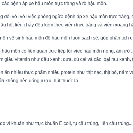
n các bệnh áp xe hậu môn trực tràng và rò hậu môn.
ng đối với với việc phòng ngừa bệnh áp xe hậu môn trực tràng,
u hết tiêu chảy đều kèm theo viêm trực tràng và viêm xoang hậ
 tiện nên vệ sinh hậu môn để hậu môn luôn sạch sẽ, góp phần tích
 hậu môn có liên quan trực tiếp tới việc hậu môn nóng, ẩm ướt
iàu vitamin như đậu xanh, dưa, củ cải và các loại rau xanh, t
ên ăn nhiều thực phẩm nhiều protein như thịt nạc, thịt bò, nấ
thời không nên uống rượu, hút thuốc lá.
vi khuẩn như trực khuẩn E.coli, tụ cầu trùng, liên cầu trùng...