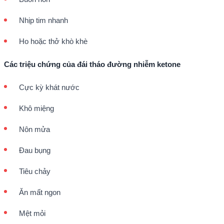
Nhịp tim nhanh
Ho hoặc thở khò khè
Các triệu chứng của đái tháo đường nhiễm ketone
Cực kỳ khát nước
Khô miệng
Nôn mửa
Đau bụng
Tiêu chảy
Ăn mất ngon
Mệt mỏi