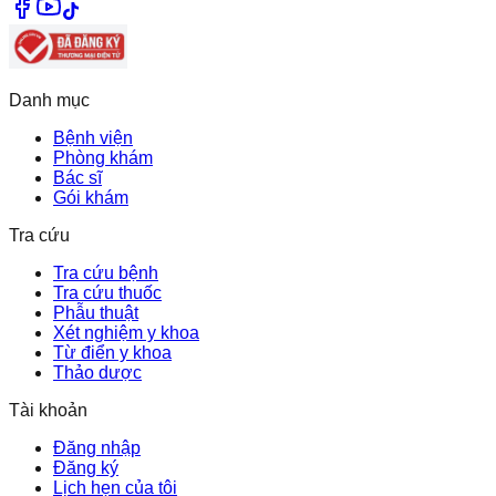
Danh mục
Bệnh viện
Phòng khám
Bác sĩ
Gói khám
Tra cứu
Tra cứu bệnh
Tra cứu thuốc
Phẫu thuật
Xét nghiệm y khoa
Từ điển y khoa
Thảo dược
Tài khoản
Đăng nhập
Đăng ký
Lịch hẹn của tôi