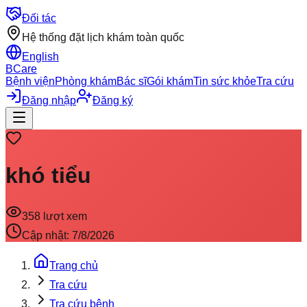
Đối tác
Hệ thống đặt lịch khám toàn quốc
English
BCare
Bệnh viện
Phòng khám
Bác sĩ
Gói khám
Tin sức khỏe
Tra cứu
Đăng nhập
Đăng ký
khó tiểu
358
lượt xem
Cập nhật:
7/8/2026
Trang chủ
Tra cứu
Tra cứu bệnh