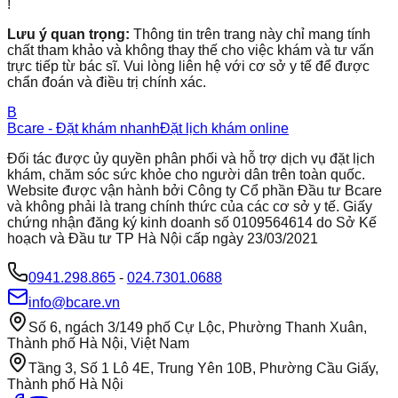
!
Lưu ý quan trọng:
Thông tin trên trang này chỉ mang tính
chất tham khảo và không thay thế cho việc khám và tư vấn
trực tiếp từ bác sĩ. Vui lòng liên hệ với cơ sở y tế để được
chẩn đoán và điều trị chính xác.
B
Bcare - Đặt khám nhanh
Đặt lịch khám online
Đối tác được ủy quyền phân phối và hỗ trợ dịch vụ đặt lịch
khám, chăm sóc sức khỏe cho người dân trên toàn quốc.
Website được vận hành bởi Công ty Cổ phần Đầu tư Bcare
và không phải là trang chính thức của các cơ sở y tế. Giấy
chứng nhận đăng ký kinh doanh số 0109564614 do Sở Kế
hoạch và Đầu tư TP Hà Nội cấp ngày 23/03/2021
0941.298.865
-
024.7301.0688
info@bcare.vn
Số 6, ngách 3/149 phố Cự Lộc, Phường Thanh Xuân,
Thành phố Hà Nội, Việt Nam
Tầng 3, Số 1 Lô 4E, Trung Yên 10B, Phường Cầu Giấy,
Thành phố Hà Nội