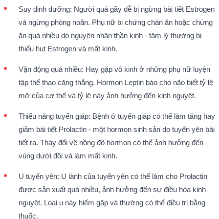
Suy dinh dưỡng: Người quá gầy dễ bị ngừng bài tiết Estrogen
và ngừng phóng noãn. Phụ nữ bị chứng chán ăn hoặc chứng
ăn quá nhiều do nguyên nhân thần kinh - tâm lý thường bị
thiếu hụt Estrogen và mất kinh.
Vận động quá nhiều: Hay gặp vô kinh ở những phụ nữ luyện
tập thể thao căng thẳng. Hormon Leptin báo cho não biết tỷ lệ
mỡ của cơ thể và tỷ lệ này ảnh hưởng đến kinh nguyệt.
Thiểu năng tuyến giáp: Bệnh ở tuyến giáp có thể làm tăng hay
giảm bài tiết Prolactin - một hormon sinh sản do tuyến yên bài
tiết ra. Thay đổi về nồng độ hormon có thể ảnh hưởng đến
vùng dưới đồi và làm mất kinh.
U tuyến yên: U lành của tuyến yên có thể làm cho Prolactin
được sản xuất quá nhiều, ảnh hưởng đến sự điều hòa kinh
nguyệt. Loại u này hiếm gặp và thường có thể điều trị bằng
thuốc.