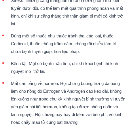
Stress: Những căng thẳng tâm trí ảnh hưởng tạm thời đến
tuyến dưới đồi, có thể làm mất quá trình phóng noãn và mất
kinh, chỉ khi sự căng thẳng tinh thần giảm đi mới có kinh trở
lại.
Dùng một số thuốc như thuốc tránh thai các loại, thuốc
Corticoid, thuốc chống trầm cảm, chống rối nhiễu tâm trí,
chữa bệnh tuyến giáp, hóa liệu pháp.
Bệnh tật: Một số bệnh mãn tính, chỉ khi khỏi bệnh thì kinh
nguyệt mới trở lại.
Mất cân bằng về hormon: Hội chứng buồng trứng đa nang
làm cho nồng độ Estrogen và Androgen cao kéo dài, không
lên xuống như trong chu kỳ kinh nguyệt bình thường vì tuyến
yên giảm bài tiết hormon, không tạo được phóng noãn và
kinh nguyệt. Hội chứng này hay đi kèm với béo phì, vô kinh
hoặc chảy máu tử cung bất thường.