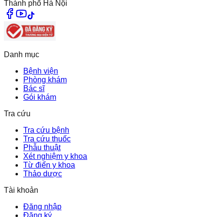
Thành phố Hà Nội
Danh mục
Bệnh viện
Phòng khám
Bác sĩ
Gói khám
Tra cứu
Tra cứu bệnh
Tra cứu thuốc
Phẫu thuật
Xét nghiệm y khoa
Từ điển y khoa
Thảo dược
Tài khoản
Đăng nhập
Đăng ký