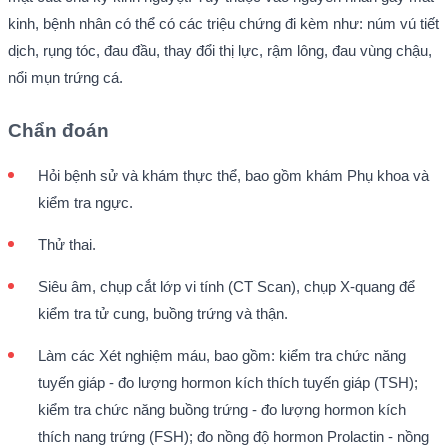
kinh, bệnh nhân có thể có các triệu chứng đi kèm như: núm vú tiết
dịch, rụng tóc, đau đầu, thay đổi thị lực, rậm lông, đau vùng chậu,
nổi mụn trứng cá.
Chẩn đoán
Hỏi bệnh sử và khám thực thể, bao gồm khám Phụ khoa và
kiểm tra ngực.
Thử thai.
Siêu âm, chụp cắt lớp vi tính (CT Scan), chụp X-quang để
kiểm tra tử cung, buồng trứng và thận.
Làm các Xét nghiệm máu, bao gồm: kiểm tra chức năng
tuyến giáp - đo lượng hormon kích thích tuyến giáp (TSH);
kiểm tra chức năng buồng trứng - đo lượng hormon kích
thích nang trứng (FSH); đo nồng độ hormon Prolactin - nồng