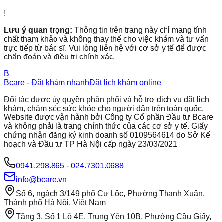
!
Lưu ý quan trọng:
Thông tin trên trang này chỉ mang tính
chất tham khảo và không thay thế cho việc khám và tư vấn
trực tiếp từ bác sĩ. Vui lòng liên hệ với cơ sở y tế để được
chẩn đoán và điều trị chính xác.
B
Bcare - Đặt khám nhanh
Đặt lịch khám online
Đối tác được ủy quyền phân phối và hỗ trợ dịch vụ đặt lịch
khám, chăm sóc sức khỏe cho người dân trên toàn quốc.
Website được vận hành bởi Công ty Cổ phần Đầu tư Bcare
và không phải là trang chính thức của các cơ sở y tế. Giấy
chứng nhận đăng ký kinh doanh số 0109564614 do Sở Kế
hoạch và Đầu tư TP Hà Nội cấp ngày 23/03/2021
0941.298.865
-
024.7301.0688
info@bcare.vn
Số 6, ngách 3/149 phố Cự Lộc, Phường Thanh Xuân,
Thành phố Hà Nội, Việt Nam
Tầng 3, Số 1 Lô 4E, Trung Yên 10B, Phường Cầu Giấy,