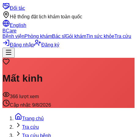
Đối tác
Hệ thống đặt lịch khám toàn quốc
English
BCare
Bệnh viện
Phòng khám
Bác sĩ
Gói khám
Tin sức khỏe
Tra cứu
Đăng nhập
Đăng ký
Mất kinh
366
lượt xem
Cập nhật:
9/8/2026
Trang chủ
Tra cứu
Tra cứu bệnh