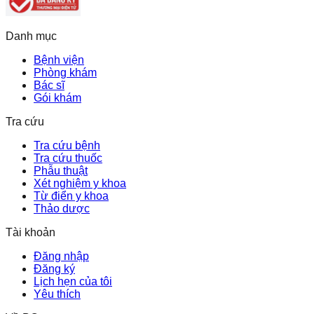
Danh mục
Bệnh viện
Phòng khám
Bác sĩ
Gói khám
Tra cứu
Tra cứu bệnh
Tra cứu thuốc
Phẫu thuật
Xét nghiệm y khoa
Từ điển y khoa
Thảo dược
Tài khoản
Đăng nhập
Đăng ký
Lịch hẹn của tôi
Yêu thích