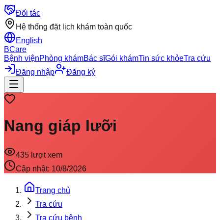
Đối tác
Hệ thống đặt lịch khám toàn quốc
English
BCare
Bệnh viện
Phòng khám
Bác sĩ
Gói khám
Tin sức khỏe
Tra cứu
Đăng nhập
Đăng ký
Nang giáp lưỡi
435
lượt xem
Cập nhật:
10/8/2026
Trang chủ
Tra cứu
Tra cứu bệnh