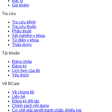
Bác sĩ
Gói khám
Tra cứu
Tra cứu bệnh
Tra cứu thuốc
Phẫu thuật
Xét nghiệm y khoa
Từ điển y khoa
Thảo dược
Tài khoản
Đăng nhập
Đăng ký
Lịch hẹn của tôi
Yêu thích
Về BCare
Về chúng tôi
Liên hệ
Đăng ký đối tác
Chính sách nội dung
Cơ chế giải quyết tranh chấp, khiếu nại