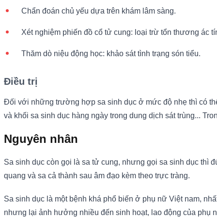
Chẩn đoán chủ yếu dựa trên khám lâm sàng.
Xét nghiệm phiến đồ cổ tử cung: loại trừ tổn thương ác tí
Thăm dò niệu động học: khảo sát tình trạng són tiểu.
Điều trị
Đối với những trường hợp sa sinh dục ở mức độ nhẹ thì có thể
và khối sa sinh dục hàng ngày trong dung dịch sát trùng... Tr
Nguyên nhân
Sa sinh dục còn gọi là sa tử cung, nhưng gọi sa sinh dục thì
quang và sa cả thành sau âm đạo kèm theo trực tràng.
Sa sinh dục là một bệnh khá phổ biến ở phụ nữ Việt nam, nhất
nhưng lại ảnh hưởng nhiều đến sinh hoạt, lao động của phụ