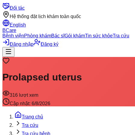
Đối tác
Hệ thống đặt lịch khám toàn quốc
English
BCare
Bệnh viện
Phòng khám
Bác sĩ
Gói khám
Tin sức khỏe
Tra cứu
Đăng nhập
Đăng ký
Prolapsed uterus
316
lượt xem
Cập nhật:
6/8/2026
Trang chủ
Tra cứu
Tra cứu bệnh