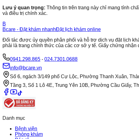
Lưu ý quan trọng:
Thông tin trên trang này chỉ mang tính chấ
và điều trị chính xác.
B
Bcare - Đặt khám nhanh
Đặt lịch khám online
Đối tác được ủy quyền phân phối và hỗ trợ dịch vụ đặt lịch
phải là trang chính thức của các cơ sở y tế. Giấy chứng nh
0941.298.865
-
024.7301.0688
info@bcare.vn
Số 6, ngách 3/149 phố Cự Lộc, Phường Thanh Xuân, Thà
Tầng 3, Số 1 Lô 4E, Trung Yên 10B, Phường Cầu Giấy, T
Danh mục
Bệnh viện
Phòng khám