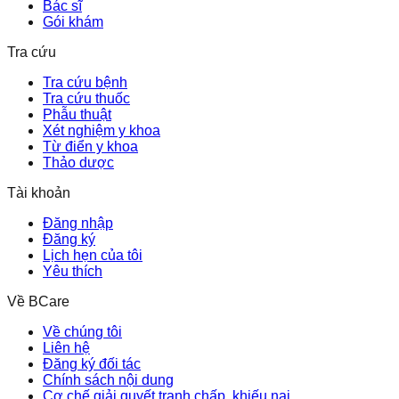
Bác sĩ
Gói khám
Tra cứu
Tra cứu bệnh
Tra cứu thuốc
Phẫu thuật
Xét nghiệm y khoa
Từ điển y khoa
Thảo dược
Tài khoản
Đăng nhập
Đăng ký
Lịch hẹn của tôi
Yêu thích
Về BCare
Về chúng tôi
Liên hệ
Đăng ký đối tác
Chính sách nội dung
Cơ chế giải quyết tranh chấp, khiếu nại