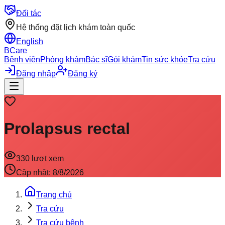
Đối tác
Hệ thống đặt lịch khám toàn quốc
English
BCare
Bệnh viện
Phòng khám
Bác sĩ
Gói khám
Tin sức khỏe
Tra cứu
Đăng nhập
Đăng ký
Prolapsus rectal
330
lượt xem
Cập nhật:
8/8/2026
Trang chủ
Tra cứu
Tra cứu bệnh