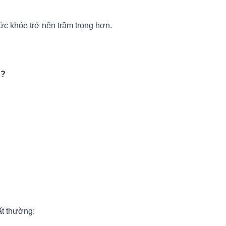
ức khỏe trở nên trầm trọng hơn.
g?
ất thường;