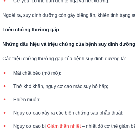
Cơ yếu, có thể dẫn đến té ngã và nứt xương.
Ngoài ra, suy dinh dưỡng còn gây biếng ăn, khiến tình trạng s
Triệu chứng thường gặp
Những dấu hiệu và triệu chứng của bệnh suy dinh dưỡn
Các triệu chứng thường gặp của bệnh suy dinh dưỡng là:
Mất chất béo (mô mỡ);
Thở khó khăn, nguy cơ cao mắc suy hô hấp;
Phiền muộn;
Nguy cơ cao xảy ra các biến chứng sau phẫu thuật;
Nguy cơ cao bị
Giảm thân nhiệt
– nhiệt độ cơ thể giảm b