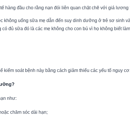
tế hàng đầu cho rằng nạn đói liên quan chặt chẽ với giá lương
c không uống sữa mẹ dẫn đến suy dinh dưỡng ở trẻ sơ sinh và t
ng có đủ sữa đó là các mẹ không cho con bú vì họ không biết là
 kiểm soát bệnh này bằng cách giảm thiểu các yếu tố nguy cơ. H
dưỡng?
hạn như:
 hoặc chăm sóc dài hạn;