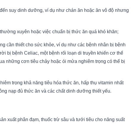
 đến suy dinh dưỡng, ví dụ như chán ăn hoặc ăn vô độ nhưng
 thường xuyên hoặc việc chuẩn bị thức ăn quá khó khăn;
ng cần thiết cho sức khỏe, ví dụ như các bệnh nhân bị bệnh
i bị bệnh Celiac, một bệnh rối loạn di truyền khiến cơ thể
ua những cơn tiêu chảy hoặc ói mửa nghiêm trọng có thể bị
hiêm trọng khả năng tiêu hóa thức ăn, hấp thụ vitamin nhất
hông nạp đủ thức ăn và các chất dinh dưỡng thiết yếu.
 sản xuất phân đạm, thuốc trừ sâu và tưới tiêu cho năng suất