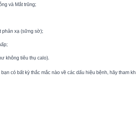
ỗng và Mắt trũng;
t phản xạ (sững sờ);
hấp;
ư không tiêu thụ calo).
bạn có bất kỳ thắc mắc nào về các dấu hiệu bệnh, hãy tham khả