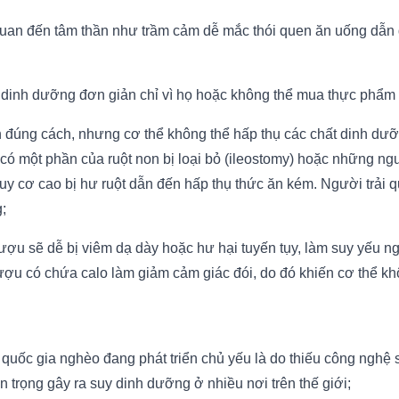
quan đến tâm thần như trầm cảm dễ mắc thói quen ăn uống dẫn
y dinh dưỡng đơn giản chỉ vì họ hoặc không thể mua thực phẩm
n đúng cách, nhưng cơ thể không thể hấp thụ các chất dinh dưỡ
ó một phần của ruột non bị loại bỏ (ileostomy) hoặc những ngườ
y cơ cao bị hư ruột dẫn đến hấp thụ thức ăn kém. Người trải q
;
ượu sẽ dễ bị viêm dạ dày hoặc hư hại tuyến tụy, làm suy yếu ng
t. Rượu có chứa calo làm giảm cảm giác đói, do đó khiến cơ thể k
ở quốc gia nghèo đang phát triển chủ yếu là do thiếu công nghệ
 trọng gây ra suy dinh dưỡng ở nhiều nơi trên thế giới;