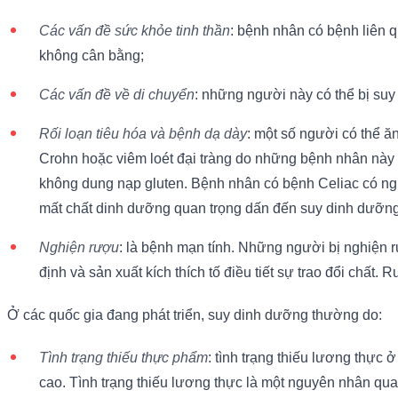
Các vấn đề sức khỏe tinh thần
: bệnh nhân có bệnh liên 
không cân bằng;
Các vấn đề về di chuyển
: những người này có thể bị su
Rối loạn tiêu hóa và bệnh dạ dày
: một số người có thể ă
Crohn hoặc viêm loét đại tràng do những bệnh nhân này c
không dung nạp gluten. Bệnh nhân có bệnh Celiac có ngu
mất chất dinh dưỡng quan trọng dấn đến suy dinh dưỡng
Nghiện rượu
: là bệnh mạn tính. Những người bị nghiện r
định và sản xuất kích thích tố điều tiết sự trao đổi chấ
Ở các quốc gia đang phát triển, suy dinh dưỡng thường do:
Tình trạng thiếu thực phẩm
: tình trạng thiếu lương thực 
cao. Tình trạng thiếu lương thực là một nguyên nhân quan