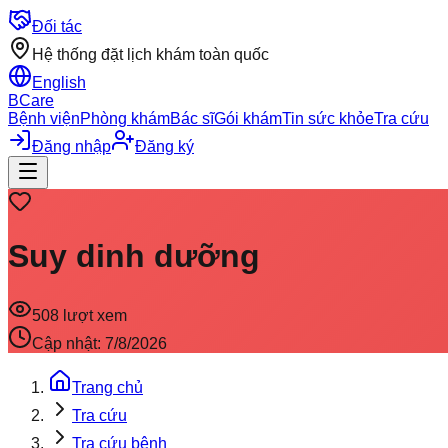
Đối tác
Hệ thống đặt lịch khám toàn quốc
English
BCare
Bệnh viện
Phòng khám
Bác sĩ
Gói khám
Tin sức khỏe
Tra cứu
Đăng nhập
Đăng ký
Suy dinh dưỡng
508
lượt xem
Cập nhật:
7/8/2026
Trang chủ
Tra cứu
Tra cứu bệnh