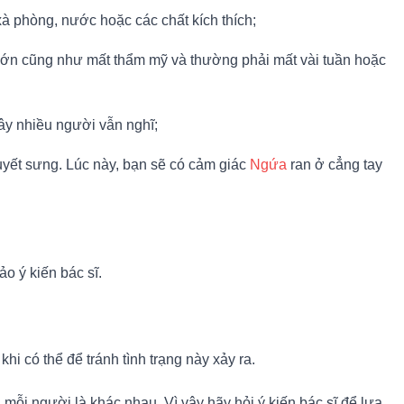
à phòng, nước hoặc các chất kích thích;
u đớn cũng như mất thẩm mỹ và thường phải mất vài tuần hoặc
đây nhiều người vẫn nghĩ;
uyết sưng. Lúc này, bạn sẽ có cảm giác
Ngứa
ran ở cẳng tay
o ý kiến bác sĩ.
i có thể để tránh tình trạng này xảy ra.
 mỗi người là khác nhau. Vì vậy hãy hỏi ý kiến bác sĩ để lựa