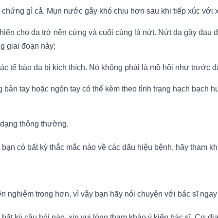
chứng gì cả. Mụn nước gây khó chịu hơn sau khi tiếp xúc với x
 khiến cho da trở nên cứng và cuối cùng là nứt. Nứt da gây đa
ng giai đoạn này;
 các tế bào da bị kích thích. Nó không phải là mồ hôi như trước 
 bàn tay hoặc ngón tay có thể kèm theo tình trạng hạch bạch h
 dạng thông thường.
bạn có bất kỳ thắc mắc nào về các dấu hiệu bệnh, hãy tham khả
n nghiêm trọng hơn, vì vậy bạn hãy nói chuyện với bác sĩ ngay kh
ất kỳ câu hỏi nào, xin vui lòng tham khảo ý kiến bác sĩ. Cơ địa