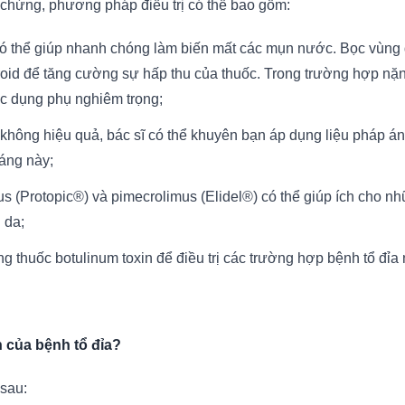
 chứng, phương pháp điều trị có thể bao gồm:
có thể giúp nhanh chóng làm biến mất các mụn nước. Bọc vùng da
eroid để tăng cường sự hấp thu của thuốc. Trong trường hợp nặn
ác dụng phụ nghiêm trọng;
không hiệu quả, bác sĩ có thể khuyên bạn áp dụng liệu pháp ánh 
sáng này;
mus (Protopic®) và pimecrolimus (Elidel®) có thể giúp ích cho 
 da;
ng thuốc botulinum toxin để điều trị các trường hợp bệnh tổ đỉa
n của bệnh tổ đỉa?
 sau: