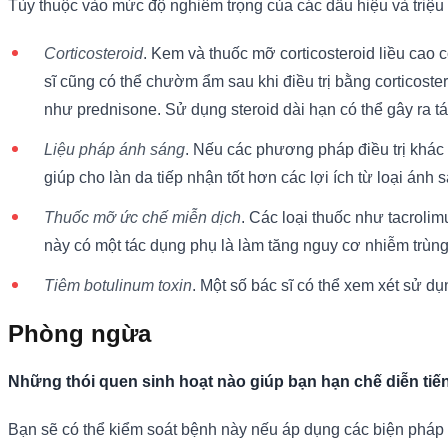
Tùy thuộc vào mức độ nghiêm trọng của các dấu hiệu và triệu
Corticosteroid
. Kem và thuốc mỡ corticosteroid liều cao 
sĩ cũng có thể chườm ẩm sau khi điều trị bằng corticost
như prednisone. Sử dụng steroid dài hạn có thể gây ra t
Liệu pháp ánh sáng
. Nếu các phương pháp điều trị khác 
giúp cho làn da tiếp nhận tốt hơn các lợi ích từ loại ánh 
Thuốc mỡ ức chế miễn dịch
. Các loại thuốc như tacroli
này có một tác dụng phụ là làm tăng nguy cơ nhiễm trùng
Tiêm botulinum toxin
. Một số bác sĩ có thể xem xét sử dụ
Phòng ngừa
Những thói quen sinh hoạt nào giúp bạn hạn chế diễn tiế
Bạn sẽ có thể kiểm soát bệnh này nếu áp dụng các biện pháp