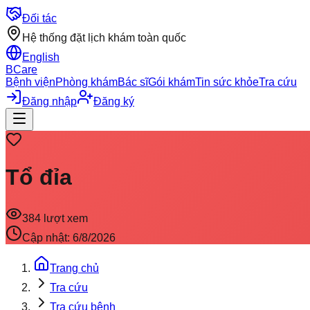
Đối tác
Hệ thống đặt lịch khám toàn quốc
English
BCare
Bệnh viện
Phòng khám
Bác sĩ
Gói khám
Tin sức khỏe
Tra cứu
Đăng nhập
Đăng ký
Tổ đỉa
384
lượt xem
Cập nhật:
6/8/2026
Trang chủ
Tra cứu
Tra cứu bệnh