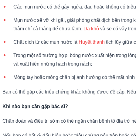
Các mụn nước có thể gây ngứa, đau hoặc không có triệu 
Mụn nước sẽ vỡ khi gãi, giải phóng chất dịch bên trong
thậm chí cả tháng để chữa lành.
Da khô
và sẽ có vảy tro
Chất dịch từ các mụn nước là
Huyết thanh
tích lũy giữa
Trong một số trường hợp, bóng nước xuất hiện trong lòng
và xuất hiện những hạch trong nách;
Móng tay hoặc móng chân bị ảnh hưởng có thể mất hình
Bạn có thể gặp các triệu chứng khác không được đề cập. Nếu 
Khi nào bạn cần gặp bác sĩ?
Chẩn đoán và điều trị sớm có thể ngăn chặn bệnh tổ đỉa trở nê
Nếu bạn có bất kỳ dấu hiệu hoặc triệu chứng nêu trên hoặc có b