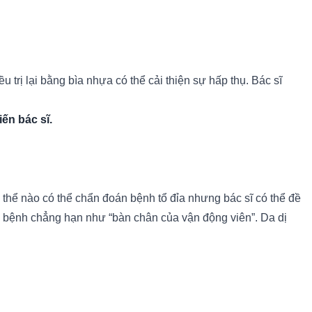
trị lại bằng bìa nhựa có thể cải thiện sự hấp thụ. Bác sĩ
ến bác sĩ.
 thể nào có thể chẩn đoán bệnh tổ đỉa nhưng bác sĩ có thể đề
ác bệnh chẳng hạn như “bàn chân của vận động viên”. Da dị