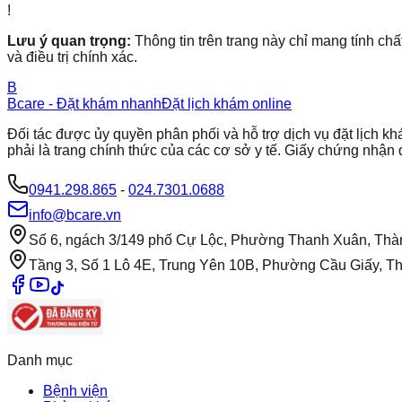
!
Lưu ý quan trọng:
Thông tin trên trang này chỉ mang tính chấ
và điều trị chính xác.
B
Bcare - Đặt khám nhanh
Đặt lịch khám online
Đối tác được ủy quyền phân phối và hỗ trợ dịch vụ đặt lịch
phải là trang chính thức của các cơ sở y tế. Giấy chứng nh
0941.298.865
-
024.7301.0688
info@bcare.vn
Số 6, ngách 3/149 phố Cự Lộc, Phường Thanh Xuân, Thà
Tầng 3, Số 1 Lô 4E, Trung Yên 10B, Phường Cầu Giấy, T
Danh mục
Bệnh viện