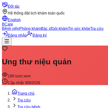
Đối tác
Hệ thống đặt lịch khám toàn quốc
English
BCare
Bệnh viện
Phòng khám
Bác sĩ
Gói khám
Tin sức khỏe
Tra cứu
Đăng nhập
Đăng ký
Ung thư niệu quản
189
lượt xem
Cập nhật:
8/8/2026
Trang chủ
Tra cứu
Tra cứu bệnh