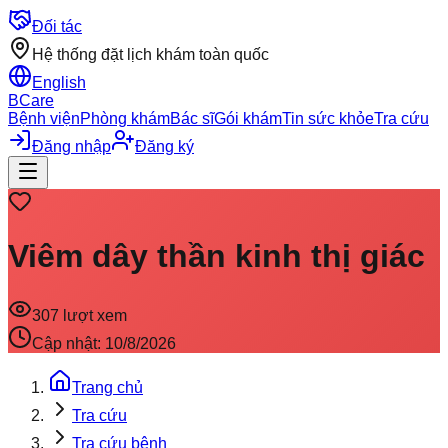
Đối tác
Hệ thống đặt lịch khám toàn quốc
English
BCare
Bệnh viện
Phòng khám
Bác sĩ
Gói khám
Tin sức khỏe
Tra cứu
Đăng nhập
Đăng ký
Viêm dây thần kinh thị giác
307
lượt xem
Cập nhật:
10/8/2026
Trang chủ
Tra cứu
Tra cứu bệnh