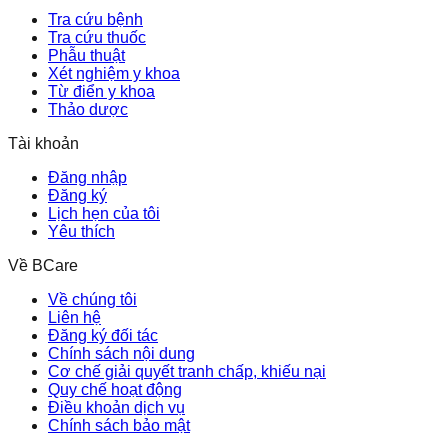
Tra cứu bệnh
Tra cứu thuốc
Phẫu thuật
Xét nghiệm y khoa
Từ điển y khoa
Thảo dược
Tài khoản
Đăng nhập
Đăng ký
Lịch hẹn của tôi
Yêu thích
Về BCare
Về chúng tôi
Liên hệ
Đăng ký đối tác
Chính sách nội dung
Cơ chế giải quyết tranh chấp, khiếu nại
Quy chế hoạt động
Điều khoản dịch vụ
Chính sách bảo mật