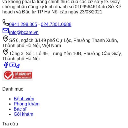
và không phải là trang chính thức của các cơ sở y tế. Giấy
chứng nhận đăng ký kinh doanh số 0109564614 do Sở Kế
hoạch và Đầu tư TP Hà Nội cấp ngày 23/03/2021
0941.298.865
-
024.7301.0688
info@bcare.vn
Số 6, ngách 3/149 phố Cự Lộc, Phường Thanh Xuân,
Thành phố Hà Nội, Việt Nam
Tầng 3, Số 1 Lô 4E, Trung Yên 10B, Phường Cầu Giấy,
Thành phố Hà Nội
Danh mục
Bệnh viện
Phòng khám
Bác sĩ
Gói khám
Tra cứu