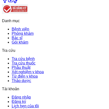
Danh mục
Bệnh viện
Phòng khám
Bác sĩ
Gói khám
Tra cứu
Tra cứu bệnh
Tra cứu thuốc
Phẫu thuật
Xét nghiệm y khoa
Từ điển y khoa
Thảo dược
Tài khoản
Đăng nhập
Đăng ký
Lịch hẹn của tôi