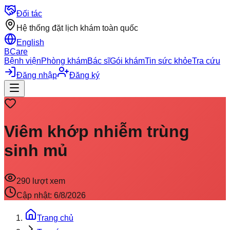
Đối tác
Hệ thống đặt lịch khám toàn quốc
English
BCare
Bệnh viện
Phòng khám
Bác sĩ
Gói khám
Tin sức khỏe
Tra cứu
Đăng nhập
Đăng ký
Viêm khớp nhiễm trùng
sinh mủ
290
lượt xem
Cập nhật:
6/8/2026
Trang chủ