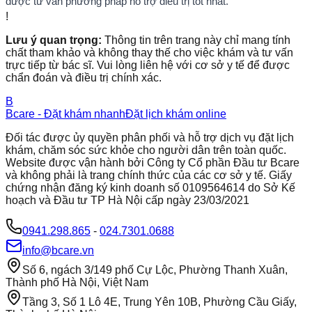
được tư vấn phương pháp hỗ trợ điều trị tốt nhất.
!
Lưu ý quan trọng:
Thông tin trên trang này chỉ mang tính
chất tham khảo và không thay thế cho việc khám và tư vấn
trực tiếp từ bác sĩ. Vui lòng liên hệ với cơ sở y tế để được
chẩn đoán và điều trị chính xác.
B
Bcare - Đặt khám nhanh
Đặt lịch khám online
Đối tác được ủy quyền phân phối và hỗ trợ dịch vụ đặt lịch
khám, chăm sóc sức khỏe cho người dân trên toàn quốc.
Website được vận hành bởi Công ty Cổ phần Đầu tư Bcare
và không phải là trang chính thức của các cơ sở y tế. Giấy
chứng nhận đăng ký kinh doanh số 0109564614 do Sở Kế
hoạch và Đầu tư TP Hà Nội cấp ngày 23/03/2021
0941.298.865
-
024.7301.0688
info@bcare.vn
Số 6, ngách 3/149 phố Cự Lộc, Phường Thanh Xuân,
Thành phố Hà Nội, Việt Nam
Tầng 3, Số 1 Lô 4E, Trung Yên 10B, Phường Cầu Giấy,