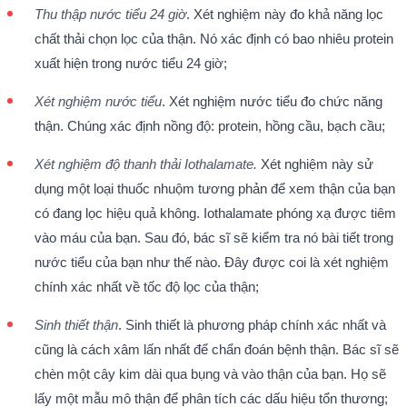
Thu thập nước tiểu 24 giờ
. Xét nghiệm này đo khả năng lọc
chất thải chọn lọc của thận. Nó xác định có bao nhiêu protein
xuất hiện trong nước tiểu 24 giờ;
Xét nghiệm nước tiểu
. Xét nghiệm nước tiểu đo chức năng
thận. Chúng xác định nồng độ: protein, hồng cầu, bạch cầu;
Xét nghiệm độ thanh thải Iothalamate.
Xét nghiệm này sử
dụng một loại thuốc nhuộm tương phản để xem thận của bạn
có đang lọc hiệu quả không. Iothalamate phóng xạ được tiêm
vào máu của bạn. Sau đó, bác sĩ sẽ kiểm tra nó bài tiết trong
nước tiểu của bạn như thế nào. Đây được coi là xét nghiệm
chính xác nhất về tốc độ lọc của thận;
Sinh thiết thận
. Sinh thiết là phương pháp chính xác nhất và
cũng là cách xâm lấn nhất để chẩn đoán bệnh thận. Bác sĩ sẽ
chèn một cây kim dài qua bụng và vào thận của bạn. Họ sẽ
lấy một mẫu mô thận để phân tích các dấu hiệu tổn thương;