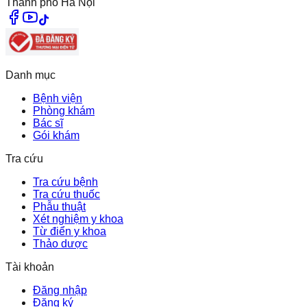
Thành phố Hà Nội
Danh mục
Bệnh viện
Phòng khám
Bác sĩ
Gói khám
Tra cứu
Tra cứu bệnh
Tra cứu thuốc
Phẫu thuật
Xét nghiệm y khoa
Từ điển y khoa
Thảo dược
Tài khoản
Đăng nhập
Đăng ký