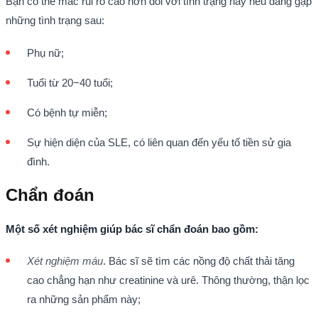
Bạn có thể mắc rủi ro cao hơn đối với tình trạng này nếu đang gặp
những tình trạng sau:
Phụ nữ;
Tuổi từ 20−40 tuổi;
Có bệnh tự miễn;
Sự hiện diện của SLE, có liên quan đến yếu tố tiền sử gia
đình.
Chẩn đoán
Một số xét nghiệm giúp bác sĩ chẩn đoán bao gồm:
Xét nghiệm máu
. Bác sĩ sẽ tìm các nồng độ chất thải tăng
cao chẳng hạn như creatinine và urê. Thông thường, thận lọc
ra những sản phẩm này;