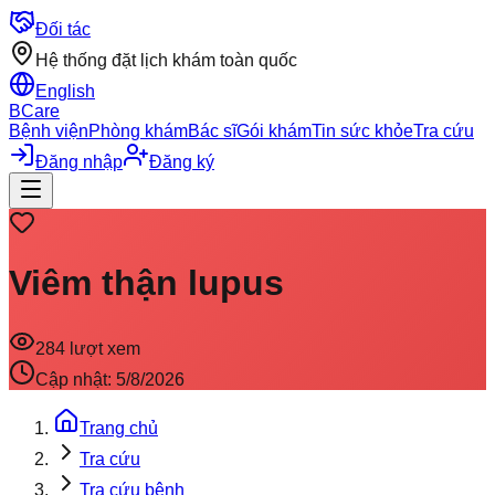
Đối tác
Hệ thống đặt lịch khám toàn quốc
English
BCare
Bệnh viện
Phòng khám
Bác sĩ
Gói khám
Tin sức khỏe
Tra cứu
Đăng nhập
Đăng ký
Viêm thận lupus
284
lượt xem
Cập nhật:
5/8/2026
Trang chủ
Tra cứu
Tra cứu bệnh