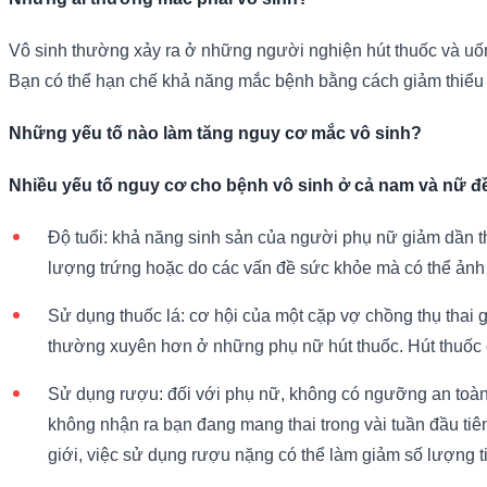
Vô sinh thường xảy ra ở những người nghiện hút thuốc và uống 
Bạn có thể hạn chế khả năng mắc bệnh bằng cách giảm thiểu cá
Những yếu tố nào làm tăng nguy cơ mắc vô sinh?
Nhiều yếu tố nguy cơ cho bệnh vô sinh ở cả nam và nữ đ
Độ tuổi: khả năng sinh sản của người phụ nữ giảm dần the
lượng trứng hoặc do các vấn đề sức khỏe mà có thể ảnh
Sử dụng thuốc lá: cơ hội của một cặp vợ chồng thụ thai gi
thường xuyên hơn ở những phụ nữ hút thuốc. Hút thuốc c
Sử dụng rượu: đối với phụ nữ, không có ngưỡng an toàn 
không nhận ra bạn đang mang thai trong vài tuần đầu tiê
giới, việc sử dụng rượu nặng có thể làm giảm số lượng t