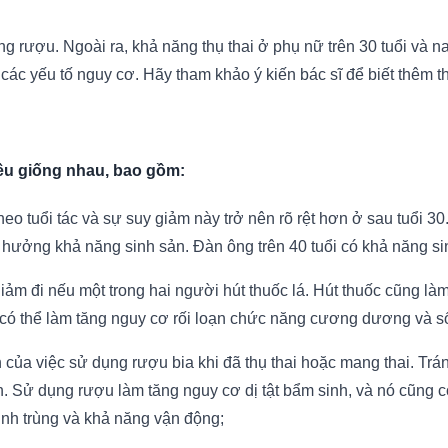
rượu. Ngoài ra, khả năng thụ thai ở phụ nữ trên 30 tuổi và nam 
c yếu tố nguy cơ. Hãy tham khảo ý kiến bác sĩ để biết thêm th
ều giống nhau, bao gồm:
o tuổi tác và sự suy giảm này trở nên rõ rệt hơn ở sau tuổi 30.
 hưởng khả năng sinh sản. Đàn ông trên 40 tuổi có khả năng s
ảm đi nếu một trong hai người hút thuốc lá. Hút thuốc cũng làm 
ó thể làm tăng nguy cơ rối loạn chức năng cương dương và số l
của việc sử dụng rượu bia khi đã thụ thai hoặc mang thai. Trá
n. Sử dụng rượu làm tăng nguy cơ dị tật bẩm sinh, và nó cũng 
inh trùng và khả năng vận động;