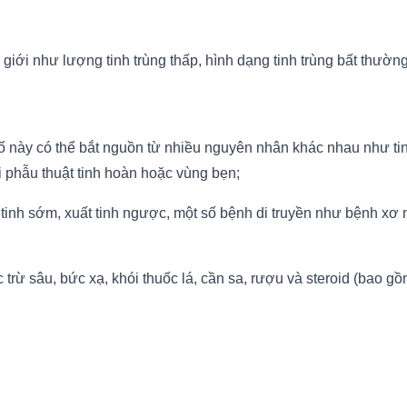
ới như lượng tinh trùng thấp, hình dạng tinh trùng bất thường
ố này có thể bắt nguồn từ nhiều nguyên nhân khác nhau như tinh 
 phẫu thuật tinh hoàn hoặc vùng bẹn;
t tinh sớm, xuất tinh ngược, một số bệnh di truyền như bệnh xơ
trừ sâu, bức xạ, khói thuốc lá, cần sa, rượu và steroid (bao gồ