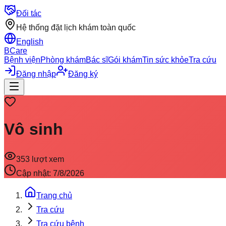
Đối tác
Hệ thống đặt lịch khám toàn quốc
English
BCare
Bệnh viện
Phòng khám
Bác sĩ
Gói khám
Tin sức khỏe
Tra cứu
Đăng nhập
Đăng ký
Vô sinh
353
lượt xem
Cập nhật:
7/8/2026
Trang chủ
Tra cứu
Tra cứu bệnh