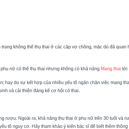
h trạng không thể thụ thai ở các cặp vợ chồng, mặc dù đã quan 
 phụ nữ có thể thụ thai nhưng không có khả năng
Mang thai
tới
ạn; hay do sự kết hợp của nhiều yếu tố ngăn chặn việc mang th
inh và cải thiện đáng kể cơ hội có thai.
rượu. Ngoài ra, khả năng thụ thai ở phụ nữ trên 30 tuổi và nam
u tố nguy cơ. Hãy tham khảo ý kiến bác sĩ để biết thêm thông t