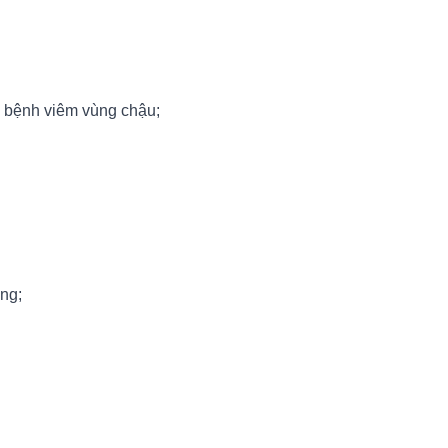
c bệnh viêm vùng chậu;
ùng;