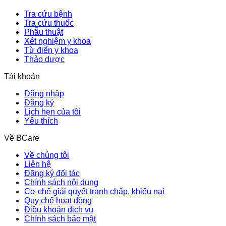
Tra cứu bệnh
Tra cứu thuốc
Phẫu thuật
Xét nghiệm y khoa
Từ điển y khoa
Thảo dược
Tài khoản
Đăng nhập
Đăng ký
Lịch hẹn của tôi
Yêu thích
Về BCare
Về chúng tôi
Liên hệ
Đăng ký đối tác
Chính sách nội dung
Cơ chế giải quyết tranh chấp, khiếu nại
Quy chế hoạt động
Điều khoản dịch vụ
Chính sách bảo mật