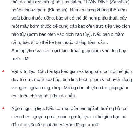
thắt cơ bắp (co cứng) như baclofen, TIZANIDINE (Zanaflex)
hoặc clonazepam (Klonopin). Nếu co cứng không thể kiểm
soát bằng thuốc uống, bác sĩ có thể đề nghị phẫu thuật cấy
một máy bơm thuốc để cung cấp baclofen trực tiếp vào dịch
não tủy (bơm baclofen vào dịch não tủy). Nếu bạn bị trầm
cảm, bác sĩ có thể kê toa thuốc chống trầm cảm.
Amitriptyline và các loại thuốc khác giúp giảm vấn đề chảy
nước dãi.
Vật lý trị liệu. Các bài tập kéo giãn và tăng sức cơ có thể giúp
duy trì sức mạnh cơ bắp, tính linh hoạt, phạm vi chuyển động
và ngăn ngừa cứng khớp. Miếng dán nhiệt có thể giúp giảm
các triệu chứng như đau cơ bắp.
Ngôn ngữ trị liệu. Nếu cơ mặt của bạn bị ảnh hưởng bởi xơ
cứng bên nguyên phát, ngôn ngữ trị liệu có thể giúp bạn bù
đắp cho vấn đề phát âm và vân động cơ mặt.