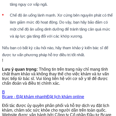
tăng nguy cơ vấp ngã.
Chế độ ăn uống lành mạnh. Xơ cứng bên nguyên phát có thể
làm giảm mức độ hoạt động. Do vậy, bạn hãy bảo đảm có
một chế độ ăn uống dinh dưỡng để tránh tăng cân quá mức
và áp lực gia tăng đối với các khớp xương.
Nếu bạn có bất kỳ câu hỏi nào, hãy tham khảo ý kiến bác sĩ để
được tư vấn phương pháp hỗ trợ điều trị tốt nhất.
!
Lưu ý quan trọng:
Thông tin trên trang này chỉ mang tính
chất tham khảo và không thay thế cho việc khám và tư vấn
trực tiếp từ bác sĩ. Vui lòng liên hệ với cơ sở y tế để được
chẩn đoán và điều trị chính xác.
B
Bcare - Đặt khám nhanh
Đặt lịch khám online
Đối tác được ủy quyền phân phối và hỗ trợ dịch vụ đặt lịch
khám, chăm sóc sức khỏe cho người dân trên toàn quốc.
Website được vận hành bởi Công ty Cổ phần Đầu tư Bcare