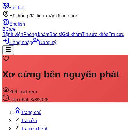
Đối tác
Hệ thống đặt lịch khám toàn quốc
English
BCare
Bệnh viện
Phòng khám
Bác sĩ
Gói khám
Tin sức khỏe
Tra cứu
Đăng nhập
Đăng ký
Xơ cứng bên nguyên phát
268
lượt xem
Cập nhật:
8/8/2026
Trang chủ
Tra cứu
Tra cứu bệnh