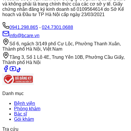
và không phải là trang chính thức của các cơ sở y tế. Giấy
chứng nhận đăng ký kinh doanh số 0109564614 do Sở Kế
hoạch và Đầu tư TP Hà Nội cấp ngày 23/03/2021
0941.298.865
-
024.7301.0688
info@bcare.vn
Số 6, ngách 3/149 phố Cự Lộc, Phường Thanh Xuân,
Thành phố Hà Nội, Việt Nam
Tầng 3, Số 1 Lô 4E, Trung Yên 10B, Phường Cầu Giấy,
Thành phố Hà Nội
Danh mục
Bệnh viện
Phòng khám
Bác sĩ
Gói khám
Tra cứu