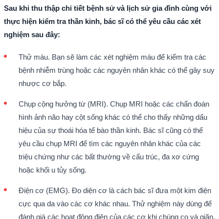
Sau khi thu thập chi tiết bệnh sử và lịch sử gia đình cùng với
thực hiện kiểm tra thần kinh, bác sĩ có thể yêu cầu các xét
nghiệm sau đây:
Thử máu. Bạn sẽ làm các xét nghiệm máu để kiểm tra các
bệnh nhiễm trùng hoặc các nguyên nhân khác có thể gây suy
nhược cơ bắp.
Chụp cộng hưởng từ (MRI). Chụp MRI hoặc các chẩn đoán
hình ảnh não hay cột sống khác có thể cho thấy những dấu
hiệu của sự thoái hóa tế bào thần kinh. Bác sĩ cũng có thể
yêu cầu chụp MRI để tìm các nguyên nhân khác của các
triệu chứng như các bất thường về cấu trúc, đa xơ cứng
hoặc khối u tủy sống.
Điện cơ (EMG). Đo diện cơ là cách bác sĩ đưa một kim điện
cực qua da vào các cơ khác nhau. Thử nghiệm này dùng để
đánh giá các hoạt động điện của các cơ khi chúng co và giãn.