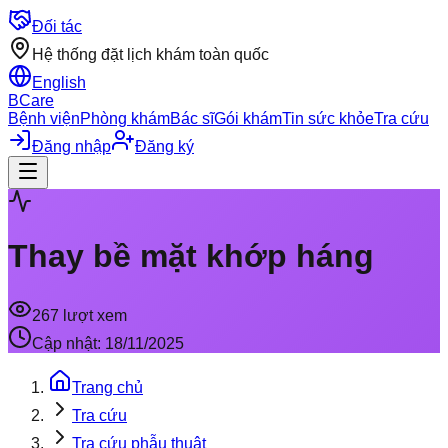
Đối tác
Hệ thống đặt lịch khám toàn quốc
English
BCare
Bệnh viện
Phòng khám
Bác sĩ
Gói khám
Tin sức khỏe
Tra cứu
Đăng nhập
Đăng ký
Thay bề mặt khớp háng
267
lượt xem
Cập nhật:
18/11/2025
Trang chủ
Tra cứu
Tra cứu phẫu thuật