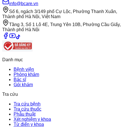
info@bcare.vn
Số 6, ngách 3/149 phố Cự Lộc, Phường Thanh Xuân,
Thành phố Hà Nội, Việt Nam
Tầng 3, Số 1 Lô 4E, Trung Yên 10B, Phường Cầu Giấy,
Thành phố Hà Nội
Danh mục
Bệnh viện
Phòng khám
Bác sĩ
Gói khám
Tra cứu
Tra cứu bệnh
Tra cứu thuốc
Phẫu thuật
Xét nghiệm y khoa
Từ điển y khoa