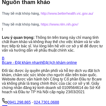
Nguồn tham khảo
Thay bề mặt khớp háng,
http://www.betterhealth.vic.gov.au/
Thay bề mặt khớp háng,
https://www.nlm.nih.gov/
!
Lưu ý quan trọng:
Thông tin trên trang này chỉ mang tính
chất tham khảo và không thay thế cho việc khám và tư vấn
trực tiếp từ bác sĩ. Vui lòng liên hệ với cơ sở y tế để được tư
vấn và hướng dẫn về phẫu thuật chính xác.
B
Bcare - Đặt khám nhanh
Đặt lịch khám online
Đối tác được ủy quyền phân phối và hỗ trợ dịch vụ đặt lịch
khám, chăm sóc sức khỏe cho người dân trên toàn quốc.
Website được vận hành bởi Công ty Cổ phần Đầu tư Bcare
và không phải là trang chính thức của các cơ sở y tế. Giấy
chứng nhận đăng ký kinh doanh số 0109564614 do Sở Kế
hoạch và Đầu tư TP Hà Nội cấp ngày 23/03/2021
0941.298.865
-
024.7301.0688