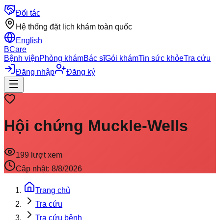
Đối tác
Hệ thống đặt lịch khám toàn quốc
English
BCare
Bệnh viện
Phòng khám
Bác sĩ
Gói khám
Tin sức khỏe
Tra cứu
Đăng nhập
Đăng ký
Hội chứng Muckle-Wells
199
lượt xem
Cập nhật:
8/8/2026
Trang chủ
Tra cứu
Tra cứu bệnh