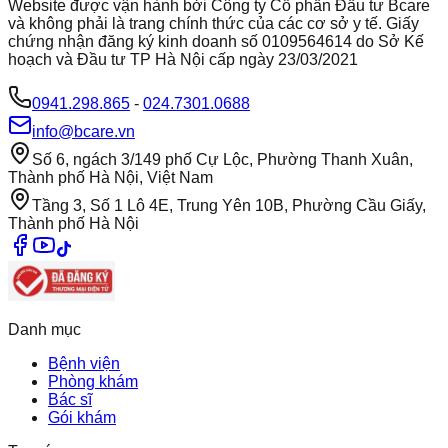
Website được vận hành bởi Công ty Cổ phần Đầu tư Bcare
và không phải là trang chính thức của các cơ sở y tế. Giấy
chứng nhận đăng ký kinh doanh số 0109564614 do Sở Kế
hoạch và Đầu tư TP Hà Nội cấp ngày 23/03/2021
0941.298.865
-
024.7301.0688
info@bcare.vn
Số 6, ngách 3/149 phố Cự Lộc, Phường Thanh Xuân,
Thành phố Hà Nội, Việt Nam
Tầng 3, Số 1 Lô 4E, Trung Yên 10B, Phường Cầu Giấy,
Thành phố Hà Nội
Danh mục
Bệnh viện
Phòng khám
Bác sĩ
Gói khám