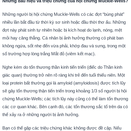
Những dấu hiệu và triệu chứng của hội chứng Muckle-Wells?
Những người bị hội chứng Muckle-Wells có các đợt “bùng phát”
nhiều lần bắt đầu từ thời kỳ sơ sinh hoặc đầu thời thơ ấu. Những
đợt này phát sinh tự nhiên hoặc bị kích hoạt do lạnh, nóng, mệt
mỏi hay căng thẳng. Cá nhân bị ảnh hưởng thường có phát ban
không ngứa, sốt nhẹ đến vừa phải, khớp đau và sưng, trong một
số trường hợp lòng trắng Mắt đỏ (viêm kết mạc).
Nghe kém do tổn thương thần kinh tiến triển (điếc do Thần kinh
giác quan) thường trở nên rõ ràng khi trẻ đến tuổi thiếu niên. Một
loại protein bất thường gọi là amyloid (amyloidosis) được tích lũy
sẽ gây tổn thương thận tiến triển trong khoảng 1/3 số người bị hội
chứng Muckle-Wells; các tích lũy này cũng có thể làm tổn thương
các cơ quan khác. Bên cạnh đó, các tổn thương sắc tố trên da có
thể xảy ra ở những người bị ảnh hưởng.
Bạn có thể gặp các triệu chứng khác không được đề cập. Nếu