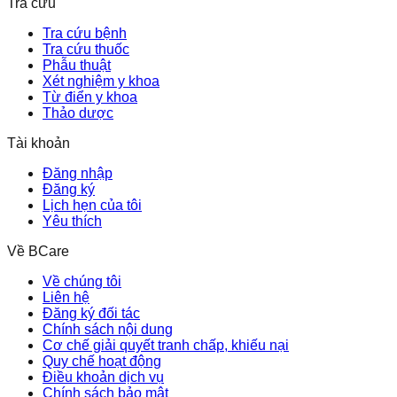
Tra cứu
Tra cứu bệnh
Tra cứu thuốc
Phẫu thuật
Xét nghiệm y khoa
Từ điển y khoa
Thảo dược
Tài khoản
Đăng nhập
Đăng ký
Lịch hẹn của tôi
Yêu thích
Về BCare
Về chúng tôi
Liên hệ
Đăng ký đối tác
Chính sách nội dung
Cơ chế giải quyết tranh chấp, khiếu nại
Quy chế hoạt động
Điều khoản dịch vụ
Chính sách bảo mật