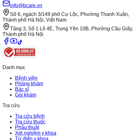
info@bcare.vn
Số 6, ngách 3/149 phố Cự Lộc, Phường Thanh Xuân,
Thành phố Hà Nội, Việt Nam
Tầng 3, Số 1 Lô 4E, Trung Yên 10B, Phường Cầu Giấy,
Thành phố Hà Nội
Danh mục
Bệnh viện
Phòng khám
Bác sĩ
Gói khám
Tra cứu
Tra cứu bệnh
Tra cứu thuốc
Phẫu thuật
Xét nghiệm y khoa
Từ điển y khoa