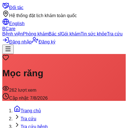
Đối tác
Hệ thống đặt lịch khám toàn quốc
English
BCare
Bệnh viện
Phòng khám
Bác sĩ
Gói khám
Tin sức khỏe
Tra cứu
Đăng nhập
Đăng ký
Mọc răng
262
lượt xem
Cập nhật:
7/8/2026
Trang chủ
Tra cứu
Tra cứu bệnh