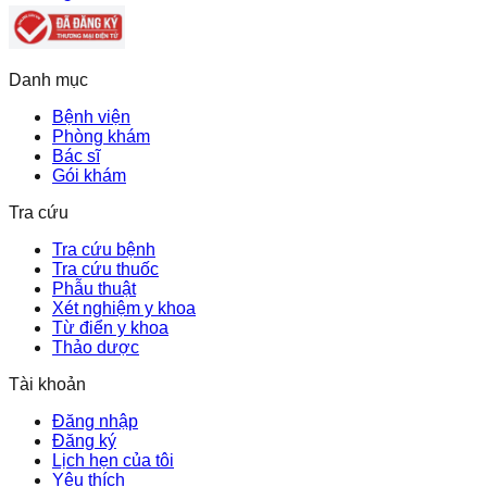
Danh mục
Bệnh viện
Phòng khám
Bác sĩ
Gói khám
Tra cứu
Tra cứu bệnh
Tra cứu thuốc
Phẫu thuật
Xét nghiệm y khoa
Từ điển y khoa
Thảo dược
Tài khoản
Đăng nhập
Đăng ký
Lịch hẹn của tôi
Yêu thích