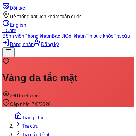
Đối tác
Hệ thống đặt lịch khám toàn quốc
English
BCare
Bệnh viện
Phòng khám
Bác sĩ
Gói khám
Tin sức khỏe
Tra cứu
Đăng nhập
Đăng ký
Vàng da tắc mật
260
lượt xem
Cập nhật:
7/8/2026
Trang chủ
Tra cứu
Tra cứu bệnh