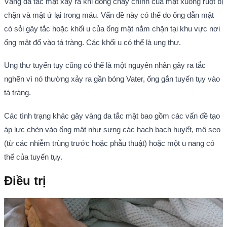
Vàng da tắc mật xảy ra khi dòng chảy chính của mật xuống ruột bị
chặn và mật ứ lại trong máu. Vấn đề này có thể do ống dẫn mật
có sỏi gây tắc hoặc khối u của ống mật nằm chặn tại khu vực nơi
ống mật đổ vào tá tràng. Các khối u có thể là ung thư.
Ung thư tuyến tụy cũng có thể là một nguyên nhân gây ra tắc
nghẽn vì nó thường xảy ra gần bóng Vater, ống gắn tuyến tụy vào
tá tràng.
Các tình trạng khác gây vàng da tắc mật bao gồm các vấn đề tạo
áp lực chèn vào ống mật như sưng các hạch bạch huyết, mô sẹo
(từ các nhiễm trùng trước hoặc phẫu thuật) hoặc một u nang có
thể của tuyến tụy.
Điều trị