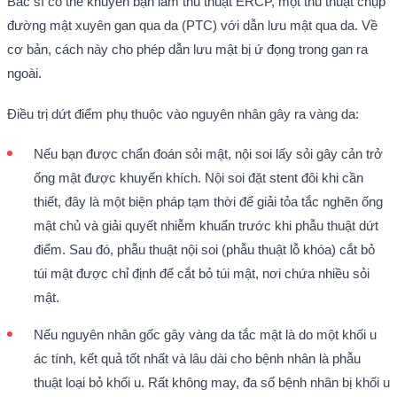
Bác sĩ có thể khuyên bạn làm thủ thuật ERCP, một thủ thuật chụp
đường mật xuyên gan qua da (PTC) với dẫn lưu mật qua da. Về
cơ bản, cách này cho phép dẫn lưu mật bị ứ đọng trong gan ra
ngoài.
Điều trị dứt điểm phụ thuộc vào nguyên nhân gây ra vàng da:
Nếu bạn được chẩn đoán sỏi mật, nội soi lấy sỏi gây cản trở
ống mật được khuyến khích. Nội soi đặt stent đôi khi cần
thiết, đây là một biện pháp tạm thời để giải tỏa tắc nghẽn ống
mật chủ và giải quyết nhiễm khuẩn trước khi phẫu thuật dứt
điểm. Sau đó, phẫu thuật nội soi (phẫu thuật lỗ khóa) cắt bỏ
túi mật được chỉ định để cắt bỏ túi mật, nơi chứa nhiều sỏi
mật.
Nếu nguyên nhân gốc gây vàng da tắc mật là do một khối u
ác tính, kết quả tốt nhất và lâu dài cho bệnh nhân là phẫu
thuật loại bỏ khối u. Rất không may, đa số bệnh nhân bị khối u