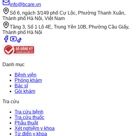
info@bcare.vn
Số 6, ngách 3/149 phố Cự Lộc, Phường Thanh Xuân,
Thành phố Hà Nội, Việt Nam
Tầng 3, Số 1 Lô 4E, Trung Yên 10B, Phường Cầu Giấy,
Thành phố Hà Nội
Danh mục
Bệnh viện
Phòng khám
Bác sĩ
Gói khám
Tra cứu
Tra cứu bệnh
Tra cứu thuốc
Phẫu thuật
Xét nghiệm y khoa
Từ điển y khoa