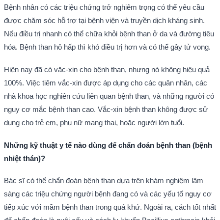
Bệnh nhân có các triệu chứng trở nghiêm trọng có thể yêu cầu
được chăm sóc hỗ trợ tại bệnh viện và truyền dịch kháng sinh.
Nếu điều trị nhanh có thể chữa khỏi bệnh than ở da và đường tiêu
hóa. Bệnh than hô hấp thì khó điều trị hơn và có thể gây tử vong.
Hiện nay đã có văc-xin cho bệnh than, nhưng nó không hiệu quả
100%. Việc tiêm vắc-xin được áp dụng cho các quân nhân, các
nhà khoa học nghiên cứu liên quan bệnh than, và những người có
nguy cơ mắc bệnh than cao. Vắc-xin bệnh than không được sử
dụng cho trẻ em, phụ nữ mang thai, hoặc người lớn tuổi.
Những kỹ thuật y tế nào dùng để chẩn đoán bệnh than (bệnh
nhiệt thán)?
Bác sĩ có thể chẩn đoán bệnh than dựa trên khám nghiệm lâm
sàng các triệu chứng người bệnh đang có và các yếu tố nguy cơ
tiếp xúc với mầm bệnh than trong quá khứ. Ngoài ra, cách tốt nhất