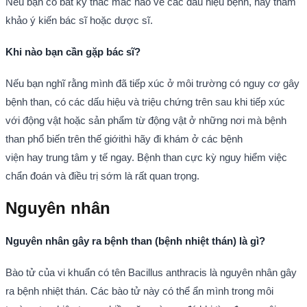
Nếu bạn có bất kỳ thắc mắc nào về các dấu hiệu bệnh, hãy tham
khảo ý kiến bác sĩ hoặc dược sĩ.
Khi nào bạn cần gặp bác sĩ?
Nếu bạn nghĩ rằng mình đã tiếp xúc ở môi trường có nguy cơ gây
bệnh than, có các dấu hiệu và triệu chứng trên sau khi tiếp xúc
với động vật hoặc sản phẩm từ động vật ở những nơi mà bệnh
than phổ biến trên thế giớithì hãy đi khám ở các bệnh
viện hay trung tâm y tế ngay. Bệnh than cực kỳ nguy hiểm việc
chẩn đoán và điều trị sớm là rất quan trọng.
Nguyên nhân
Nguyên nhân gây ra bệnh than (bệnh nhiệt thán) là gì?
Bào tử của vi khuẩn có tên Bacillus anthracis là nguyên nhân gây
ra bệnh nhiệt thán. Các bào tử này có thể ẩn mình trong môi