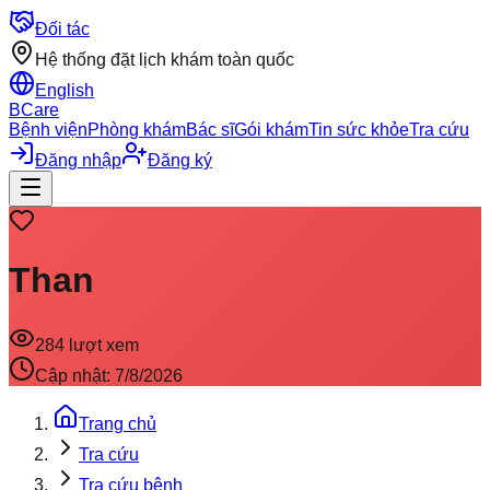
Đối tác
Hệ thống đặt lịch khám toàn quốc
English
BCare
Bệnh viện
Phòng khám
Bác sĩ
Gói khám
Tin sức khỏe
Tra cứu
Đăng nhập
Đăng ký
Than
284
lượt xem
Cập nhật:
7/8/2026
Trang chủ
Tra cứu
Tra cứu bệnh