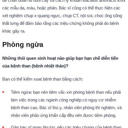
để chẩn đoán là nuôi cấy và cách ly khuẩn Bacillius anthracis
khỏi
các mẫu da, máu, hoặc phân. Bác sĩ cũng có thể thực hiện các
xét nghiệm chụp x-quang ngực, chụp CT, nội soi, chọc ống sống
thắt lưng để đảm bảo rằng các triệu chứng không phải do bệnh
khác gây ra.
Phòng ngừa
Những thói quen sinh hoạt nào giúp bạn hạn chế diễn tiến
của bệnh than (bệnh nhiệt thán)?
Bạn có thể kiểm soat bệnh than bằng cách:
Tiêm ngừa: bạn nên tiêm vắc-xin phòng bệnh than nếu phải
làm việc trong các ngành công nghiệp có nguy cơ nhiễm
bệnh than cao. Bác sĩ thú y, nhân viên phòng thí nghiệm, và
nhân viên phản ứng khẩn cấp đều nên được tiêm phòng.
Gặp bác sĩ ngay lập tức nếu các triệu chứng của bệnh than